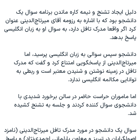
اسرائیل در جنگ
دلیل ایجاد تشنج و نیمه کاره ماندن برنامه سوال یک
نرگس محمدی برنده جایزه نوبل صلح
دانشجو بود که با اشاره به رزومه آقای میرتاج‌الدینی عنوان
همایش محافظه‌کاران آمریکا «سی‌پک»
کرد اگر واقعا مدرک تافل دارد، به سوال او به زبان انگلیسی
صفحه‌های ویژه
پاسخ بدهد.
سفر پرزیدنت ترامپ به چین
دانشجو سپس سوالی به زبان انگلیسی پرسید، اما
میرتاج‌الدینی از پاسخگویی امتناع کرد و گفت که مدرک
تافل در زمینه نوشتن و شنیدن معتبر است و ربطی به
توانایی مکالمه انگلیسی ندارد.
اما ماموران حراست حاضر در سالن برخورد شدیدی با
دانشجوی سوال کننده کردند و جلسه به تشنج کشیده
شد.
سوال یک دانشجو در مورد مدرک تافل میرتاج‌الدینی (نامزد
اصولگرایان در تبریز و معاون پارلمانی احمدی‌نژاد) و پاسخ