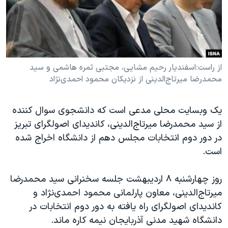
دنبال کنید
مستندها
فرهنگ و زندگی
حقوق شهروندی
انتخابات ریاست جمهوری آمریکا ۲۰۲۴
اقتصادی
حمله جمهوری اسلامی به اسرائیل
رمز مهسا
علم و فناوری
از راست:اسفندیار رحیم مشایی، مجتبی ثمره هاشمی و سید
زبانهای مختلف
محمدرضا میرتاج‌الدینی از نزدیکان محمود احمدی‌نژاد
اسرائیل در جنگ
ورزش زنان در ایران
گالری عکس
اعتراضات زن، زندگی، آزادی
یک وبسایت محلی مدعی است که دانشجوی سوال کننده
آرشیو پخش زنده
مجموعه مستندهای دادخواهی
از سید محمدرضا میرتاج‌الدینی، کاندیدای اصولگرای تبریز
در دور دوم انتخابات مجلس دهم از دانشگاه اخراج شده
تریبونال مردمی آبان ۹۸
است.
دادگاه حمید نوری
چهل سال گروگان‌گیری
روز چهارشنبه ۸ اردیبهشت جلسه سخنرانی سید محمدرضا
میرتاج‌الدینی، معاون پارلمانی محمود احمدی‌نژاد و
قانون شفافیت دارائی کادر رهبری ایران
کاندیدای اصولگرای راه یافته به دور دوم انتخابات در
اعتراضات مردمی آبان ۹۸
دانشگاه شهید مدنی آذربایجان نیمه کاره ماند.