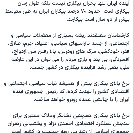
اسرائیل در جنگ
آینده ایران تنها بحران بیکاری نیست بلکه طول زمان
بیکاری است. حدود ۷۰ درصد بیکاران ایران به طور متوسط
نرگس محمدی برنده جایزه نوبل صلح
بیش از دو سال است بیکارند.
همایش محافظه‌کاران آمریکا «سی‌پک»
صفحه‌های ویژه
کارشناسان معتقدند ریشه بسیاری از معضلات سیاسی و
اجتماعی، از جمله ناآرامیهای سیاسی، اعتیاد، جرم، طلاق،
سفر پرزیدنت ترامپ به چین
فقر، خودکشی، مرگ های زودرس، بالا رفتن سن ازدواج،
افسردگی، بی بند و باری مردم را می توان در این عارضه
ملی، یعنی رشد فزاینده بیکاری در کشور جست.
نرخ بالای بیکاری بیش از همیشه ثبات سیاسی، اجتماعی و
اقتصادی کشور را تهدید کرده، که رئیس جمهوری آینده
ایران را با چالشی عمده روبرو خواهد ساخت.
نرخ بالای بیکاری همچنین نشانگر وملاک معتبری برای
سنجش عملکرد اقتصادی احمدی نژاد و پشتیبانی رهبران
جمهوری اسلامی از رشد بی رویه جمعیت در کشور است.