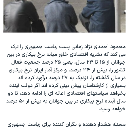
دنبال کنید
مستندها
فرهنگ و زندگی
حقوق شهروندی
انتخابات ریاست جمهوری آمریکا ۲۰۲۴
اقتصادی
حمله جمهوری اسلامی به اسرائیل
رمز مهسا
علم و فناوری
زبانهای مختلف
محمود احمدی نژاد زمانی پست ریاست جمهوری را ترک
اسرائیل در جنگ
ورزش زنان در ایران
می کند که نشریه اقتصادی خاور میانه نرخ بیکاری در بین
گالری عکس
اعتراضات زن، زندگی، آزادی
جوانان از ۱۵ تا ۲۴ سال، یعنی ۲۵ درصد جمعیت فعال
آرشیو پخش زنده
مجموعه مستندهای دادخواهی
کشور را، بیش از ۳۴ درصد، و مرکز آمار ایران نرخ بیکاری
در سال گذشته را، نزدیک به ۲۷ درصد برآورد کرده اند.
تریبونال مردمی آبان ۹۸
بسیاری از کارشناسان پیش بینی کرده اند اگر دولت آینده
دادگاه حمید نوری
بخواهد سیاستهای اقتصادی اعانه ای را ادامه دهد، تا دو
چهل سال گروگان‌گیری
سال آینده نرخ بیکاری در بین جوانان به بیش از ۵۰ درصد
خواهد رسید.
قانون شفافیت دارائی کادر رهبری ایران
اعتراضات مردمی آبان ۹۸
مسئله هشدار دهنده و نگران کننده برای ریاست جمهوری