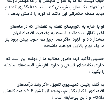
خوب نیست که ما به عنوان مجلس و از ما مهمتر دولت
اسرائیل در جنگ
در انتهای یک سال پیش‌بینی کند؛ باید هدف‌گذاری کند» و
نرگس محمدی برنده جایزه نوبل صلح
«باید هدف حکمرانی این باشد که تورم را کاهش بدهد.»
همایش محافظه‌کاران آمریکا «سی‌پک»
او با اشاره به «تورم‌های نقطه به نقطه‌ای که در ماه‌های
صفحه‌های ویژه
اخیر اتفاق افتاده‌اند»، نسبت به وضعیت اقتصاد ایران
سفر پرزیدنت ترامپ به چین
هشدار داد و افزود: «اگر همه چیز هم خوب پیش برود باز
ما یک تورم بالایی خواهیم داشت.»
حسینی تأکید کرد: «امروز مطالبه ما از دولت این است که
جلوی تکانه‌های قیمتی و جلوی افزایش قیمت‌های ماهانه
را بگیرد.»
به گفته رئیس کمیسیون تلفیق، «اگر رشد درآمدهای
اقتصادی را کنار بگذاریم، بودجه کل کشور ۲.۶ درصد کاهش
داشته» و «این بی‌سابقه است.»