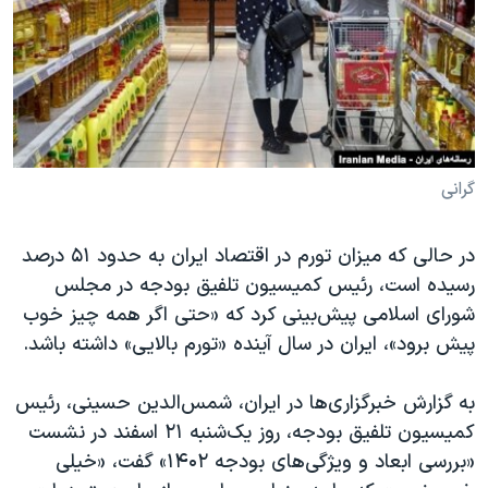
دنبال کنید
مستندها
فرهنگ و زندگی
حقوق شهروندی
انتخابات ریاست جمهوری آمریکا ۲۰۲۴
اقتصادی
حمله جمهوری اسلامی به اسرائیل
رمز مهسا
علم و فناوری
زبانهای مختلف
اسرائیل در جنگ
ورزش زنان در ایران
گرانی
گالری عکس
اعتراضات زن، زندگی، آزادی
در حالی که میزان تورم در اقتصاد ایران به حدود ۵۱ درصد
آرشیو پخش زنده
مجموعه مستندهای دادخواهی
رسیده است، رئیس کمیسیون تلفیق بودجه در مجلس
تریبونال مردمی آبان ۹۸
شورای اسلامی پیش‌بینی کرد که «حتی اگر همه چیز خوب
دادگاه حمید نوری
پیش برود»، ایران در سال آینده «تورم بالایی» داشته باشد.
چهل سال گروگان‌گیری
به گزارش خبرگزاری‌ها در ایران، شمس‌الدین حسینی، رئیس
قانون شفافیت دارائی کادر رهبری ایران
کمیسیون تلفیق بودجه، روز یک‌شنبه ۲۱ اسفند در نشست
اعتراضات مردمی آبان ۹۸
«بررسی ابعاد و ویژگی‌های بودجه ۱۴۰۲» گفت، «خیلی