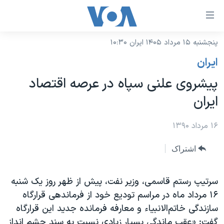
ینکهای
ابل
سترسی
پنجشنبه ۱۵ مرداد ۱۴۰۵ ایران ۱۰:۳۰
خانه
هش
ايران
نسخه سبک وب‌سایت
ه
پیشروی علنی سپاه در عرصه اقتصاد
حتوای
موضوع ها
ایران
صلی
برنامه های تلویزیونی
ایران
هش
جدول برنامه ها
۱۶ مرداد ۱۳۹۰
ه
آمریکا
فحه
صفحه‌های ویژه
جهان
اشتراک
صلی
فرکانس‌های صدای آمریکا
ورزشی
جام جهانی ۲۰۲۶
هش
پخش رادیویی
سرتیپ رستم قاسمی، وزیر نفت، پیش از ظهر روز یک شنبه
ه
گزیده‌ها
عملیات خشم حماسی
۱۶ مرداد ماه در مراسم تودیع خود از فرماندهی
قرارگاه
ستجو
۲۵۰سالگی آمریکا
ویژه برنامه‌ها
یادگیری زبان انگلیسی
سازندگی خاتم‌الانبیاء و معارفه‌ فرمانده جدید این قرارگاه
ویدیوها
بایگانی برنامه‌های تلویزیونی
گفت: «عقب‌ ماندگی بسیار زیادی نسبت به سند چشم ‌انداز