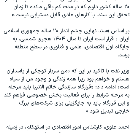
دنبال کنید
۲۰ ساله كشور داریم كه در مدت كم باقی‌ مانده تا زمان
مستندها
فرهنگ و زندگی
تحقق این سند، با كارهای عادی قابل دستیابی نیست.»
حقوق شهروندی
انتخابات ریاست جمهوری آمریکا ۲۰۲۴
اقتصادی
حمله جمهوری اسلامی به اسرائیل
بر اساس
«
سند نهایی چشم انداز ۲۰ ساله جمهوری اسلامی
ایران » قرار است ایران تا سال ۱۴۰۴ هجری شمسی، به
رمز مهسا
علم و فناوری
زبانهای مختلف
جایگاه اول اقتصادی، علمی و فناوری در سطح منطقه
اسرائیل در جنگ
ورزش زنان در ایران
برسد.
گالری عکس
اعتراضات زن، زندگی، آزادی
وزیر نفت با تاکید بر این که «من سرباز کوچکی از پاسداران
آرشیو پخش زنده
مجموعه مستندهای دادخواهی
هستم و خواهم بود زیرا همه زندگی و وجود من از سپاه
تریبونال مردمی آبان ۹۸
است» ادامه داد: «قرارگاه سازندگی خاتم الانبیا باید مرحله
دادگاه حمید نوری
به مرحله شرایط را برای فعالیت بخش خصوصی فراهم كند
و این قرارگاه باید به جایگزینی برای شركت‌های بزرگ
چهل سال گروگان‌گیری
خارجی تبدیل شود.»
قانون شفافیت دارائی کادر رهبری ایران
اعتراضات مردمی آبان ۹۸
احمد علوی، کارشناس امور اقتصادی در استهکلم، در زمینه