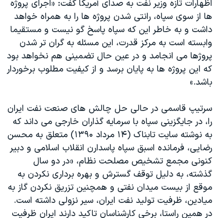
اظهارات تازه وزیر نفت به صدای آمریکا گفت: «اجرای پروژه
اسرائیل در جنگ
ها از سوی سپاه، رانتی شدن پروژه ها را به همراه خواهد
نرگس محمدی برنده جایزه نوبل صلح
داشت و به خاطر این که سپاه پاسخ گو نیست و مستقیما
همایش محافظه‌کاران آمریکا «سی‌پک»
وابسته است به مرکز قدرت، این مسئله به گران تر شدن
پروژها می انجامد و در عین حال تضمینی هم نخواهد بود
صفحه‌های ویژه
که این پروژه ها به پایان برسد و از کیفیت مطلوب برخوردار
سفر پرزیدنت ترامپ به چین
باشد.»
سرتیپ قاسمی در حالی حل چالش های صنعت نفت ایران
را، در جایگزینی سپاه با سرمایه گذاران خارجی می داند که
به نوشته سایت تابناک (۱۴ مرداد ۱۳۹۰) متعلق به محسن
رضایی، فرمانده اسبق سپاه پاسدارن انقلاب اسلامی و دبیر
کنونی مجمع تشخیص مصلحت نظام، «در دو سال
گذشته، به دلیل توقف گسترش و بهره برداری نکردن به
موقع از بیست میدان نفتی و همچنین تزریق نکردن گاز به
میادین، ظرفیت تولید نفت ایران، سیر نزولی داشته است.
در همین راستا، برخی کارشناسان تاکید دارند ایران ظرفیت