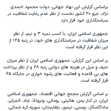
دنبال کنید
مستندها
فرهنگ و زندگی
براساس گزارش این نهاد جهانی، دولت محمود احمدی
نژاد، جزو ۲۰ کشور نخست از نظر عدم رعایت شفافیت در
حقوق شهروندی
انتخابات ریاست جمهوری آمریکا ۲۰۲۴
سیاستگذاری خود قرار دارد.
اقتصادی
حمله جمهوری اسلامی به اسرائیل
رمز مهسا
علم و فناوری
جمهوری اسلامی ایران، با کسب نمره ۳ و نیم، از نظر
زبانهای مختلف
میزان شفافیت در سیاستگذاری های خود، در رتبه ۱۲۵ از
اسرائیل در جنگ
ورزش زنان در ایران
این نظر قرار گرفته است.
گالری عکس
اعتراضات زن، زندگی، آزادی
آرشیو پخش زنده
مجموعه مستندهای دادخواهی
بر اساس این گزارش، جمهوری اسلامی ایران از نظر میزان
حیف و میل در هزینه های دولتی رتبه ۶۸ و از نظر پرداخت
تریبونال مردمی آبان ۹۸
های بی قاعده و فعالیت های رشوه خواری در جایگاه ۶۵
دادگاه حمید نوری
قرار گرفته است.
چهل سال گروگان‌گیری
بر اساس گزارش مجمع جهانی اقتصاد، جمهوری اسلامی
قانون شفافیت دارائی کادر رهبری ایران
ایران، در کنار یمن، هائیتی، رومانی، ونزوئلا، چاد، الجزایر،
اعتراضات مردمی آبان ۹۸
ماداگاسگار، بوسنی، تیمور، بلغارستان، سوریه،کره شمالی،