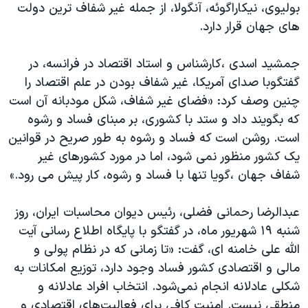
اسرائیل در جنگ
بولیوی، نیکاراگوئه، آنگولا، از جمله غیر شفاف ترین دولت
های جهان قرار دارد.
نرگس محمدی برنده جایزه نوبل صلح
همایش محافظه‌کاران آمریکا «سی‌پک»
جمشید اسدی ،کارشناس و استاد اقتصاد در فرانسه، در
صفحه‌های ویژه
گفتگوبا صدای آمریکا، غیر شفاف بودن در علم اقتصاد را
چنین وصف کرد: «فضای غیر شفاف، شکل مودبانه آن است
سفر پرزیدنت ترامپ به چین
که بگویند داد و ستد با کشوری، بر مبنای فساد و رشوه
است. روشن است که فساد و رشوه به طور صریح در قوانین
یک کشور منظور نمی شود، اما در مورد کشورهای غیر
شفاف جهان ،گویا تنها با فساد و رشوه، کار پیش می رود.»
عبدالرضا رحمانی فضلی، رئیس دیوان محاسبات ایران، روز
شنبه ۱۹ شهریور ماه، در گفتگو با پایگاه اطلاع رسانی آیت
الله علی خامنه ای، گفت: «تا زمانی که در نظام پولی و
مالی و اقتصادی کشور فساد وجود دارد، توزیع امکانات به
شکلی عادلانه انجام نمی‌شود. انتخاب افراد عادلانه و
منطقی نیست. امنیت کافی برای فعالیت‌های اقتصادی و