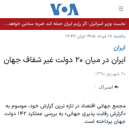
ینکهای
ابل
سترسی
نخست وزیر اسرائيل: اگر رژیم ایران حمله کند ضربه سختی خواهد خورد
خانه
هش
یکشنبه ۱۸ مرداد ۱۴۰۵ ایران ۱۷:۴۷
نسخه سبک وب‌سایت
ه
ايران
حتوای
موضوع ها
صلی
ایران در میان ۲۰ دولت غیر شفاف جهان
برنامه های تلویزیونی
ایران
هش
جدول برنامه ها
ه
آمریکا
۲۰ شهریور ۱۳۹۰
فحه
صفحه‌های ویژه
جهان
اشتراک
صلی
فرکانس‌های صدای آمریکا
ورزشی
جام جهانی ۲۰۲۶
هش
پخش رادیویی
ه
گزیده‌ها
عملیات خشم حماسی
مجمع جهانی اقتصاد در تازه ترین گزارش خود، موسوم به
ستجو
«گزارش رقابت پذیری جهانی» به بررسی عملکرد ۱۴۲ دولت
۲۵۰سالگی آمریکا
ویژه برنامه‌ها
یادگیری زبان انگلیسی
جهان پرداخته است.
ویدیوها
بایگانی برنامه‌های تلویزیونی