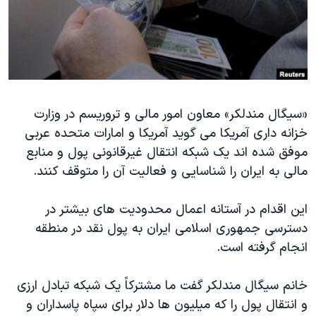
دنبال کنید
مستندها
فرهنگ و زندگی
حقوق شهروندی
انتخابات ریاست جمهوری آمریکا ۲۰۲۴
اقتصادی
حمله جمهوری اسلامی به اسرائیل
رمز مهسا
علم و فناوری
زبانهای مختلف
«سیگال مندلکر» معاون امور مالی و تروریسم در وزارت
اسرائیل در جنگ
ورزش زنان در ایران
خزانه داری آمریکا می گوید آمریکا و امارات متحده عربی
گالری عکس
اعتراضات زن، زندگی، آزادی
موفق شده اند یک شبکه انتقال غیرقانونی پول و منابع
آرشیو پخش زنده
مجموعه مستندهای دادخواهی
مالی به ایران را شناسایی و فعالیت آن را متوقف کنند.
تریبونال مردمی آبان ۹۸
این اقدام در آستانه اعمال محدودیت های بیشتر در
دادگاه حمید نوری
دسترسی جمهوری اسلامی ایران به پول نقد در منطقه
چهل سال گروگان‌گیری
انجام گرفته است.
قانون شفافیت دارائی کادر رهبری ایران
خانم سیگال مندلکر گفت ما مشترکاً یک شبکه تبادل ارزی
اعتراضات مردمی آبان ۹۸
و انتقال پول را که میلیون ها دلار برای سپاه پاسداران و