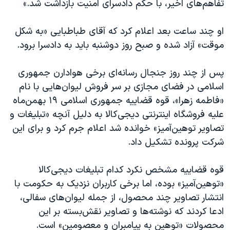
تفاهم‌های اخیر، با حکم دادسرای امنیت بازداشت شد.»
اسرائیل در جنگ
نرگس محمدی برنده جایزه نوبل صلح
او چند ساعت بعد اعلام کرد که آقای طباطبایی «به شکل
همایش محافظه‌کاران آمریکا «سی‌پک»
موقت» آزاد شده و صبح روز دوشنبه باید به دادسرا برود.
صفحه‌های ویژه
پس از چند روز جنجال رسانه‌ای برخی هوادارن جمهوری
سفر پرزیدنت ترامپ به چین
اسلامی در فضای مجازی بر سر فروش لیوان‌هایی با نام
«فاطمه زهرا»، قوه قضاییه جمهوری اسلامی ۱۹ بهمن‌ماه
علیه فروشگاه اینترنتی دیجی‌کالا به دلیل آنچه «تبلیغات و
تصاویر توهین‌آمیز» خوانده شد اعلام جرم کرد و برای این
شرکت پرونده تشکیل داد.
قوه قضاییه مشخص نکرد کدام تبلیغات دیجی‌کالا
«توهین‌آمیز» بوده، اما برخی کاربران نزدیک به حکومت با
انتشار تصاویر چند محصول، از جمله لیوان‌های سفالی،
ادعا کردند که نوشته‌ها و تصاویر نقش‌بسته بر این
محصولات «توهین به پیامبران و معصومین» است.