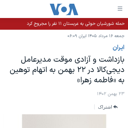
ینکهای
ابل
سترسی
حمله شورشیان حوثی به عربستان ۱۱ نفر را مجروح کرد
خانه
هش
جمعه ۱۶ مرداد ۱۴۰۵ ایران ۰۶:۰۹
نسخه سبک وب‌سایت
ه
ايران
حتوای
موضوع ها
صلی
بازداشت و آزادی موقت مدیرعامل
برنامه های تلویزیونی
ایران
هش
دیجی‌کالا در ۲۲ بهمن به اتهام توهین
جدول برنامه ها
ه
آمریکا
به «فاطمه زهرا»
فحه
صفحه‌های ویژه
جهان
صلی
فرکانس‌های صدای آمریکا
ورزشی
جام جهانی ۲۰۲۶
۲۳ بهمن ۱۴۰۲
هش
پخش رادیویی
ه
گزیده‌ها
عملیات خشم حماسی
اشتراک
ستجو
۲۵۰سالگی آمریکا
ویژه برنامه‌ها
یادگیری زبان انگلیسی
ویدیوها
بایگانی برنامه‌های تلویزیونی