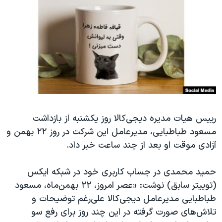
دنبال کنید
مستندها
فرهنگ و زندگی
حقوق شهروندی
انتخابات ریاست جمهوری آمریکا ۲۰۲۴
اقتصادی
حمله جمهوری اسلامی به اسرائیل
رمز مهسا
علم و فناوری
زبانهای مختلف
اسرائیل در جنگ
ورزش زنان در ایران
گالری عکس
اعتراضات زن، زندگی، آزادی
رییس هیات مدیره دیجی‌کالا روز یکشنبه از بازداشت
آرشیو پخش زنده
مجموعه مستندهای دادخواهی
مسعود طباطبایی، مدیرعامل این شرکت در روز ۲۲ بهمن و
تریبونال مردمی آبان ۹۸
آزادی موقت او بعد از چند ساعت خبر داد.
دادگاه حمید نوری
حمید محمدی در جساب کاربری خود در شبکه ایکس
چهل سال گروگان‌گیری
(توییتر سابق) نوشت: «عصر امروز، ۲۲ بهمن‌ماه، مسعود
قانون شفافیت دارائی کادر رهبری ایران
طباطبایی مدیرعامل دیجی‌کالا علی‌رغم توضیحات و
اعتراضات مردمی آبان ۹۸
تلاش‌های صورت گرفته در این چند روز برای رفع سو