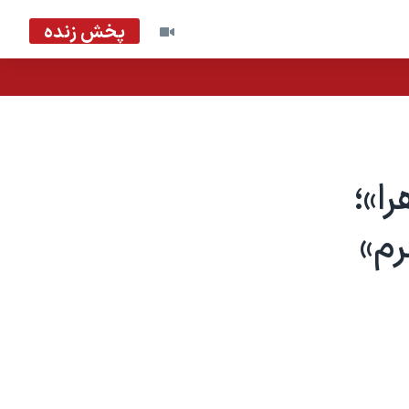
پخش زنده
ا»؛
رم»