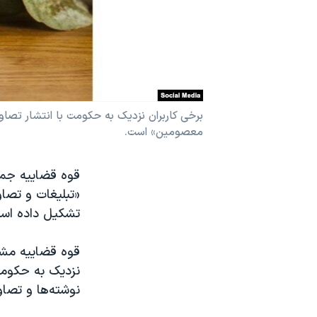
نرگس محمدی برنده جایزه نوبل صلح
همایش محافظه‌کاران آمریکا «سی‌پک»
صفحه‌های ویژه
سفر پرزیدنت ترامپ به چین
برخی کاربران نزدیک به حکومت با انتشار تصاو
معصومین» است.
قوه قضاییه جمهو
«تبلیغات و تصاو
تشکیل داده اس
قوه قضاییه مشخص
نزدیک به حکومت 
نوشته‌ها و تصا