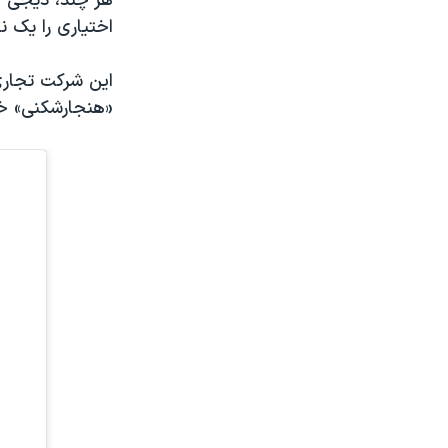
هر چند، دیجی ک
اختیاری را یک نف
این شرکت تجاری
«هنجارشکنی» خو