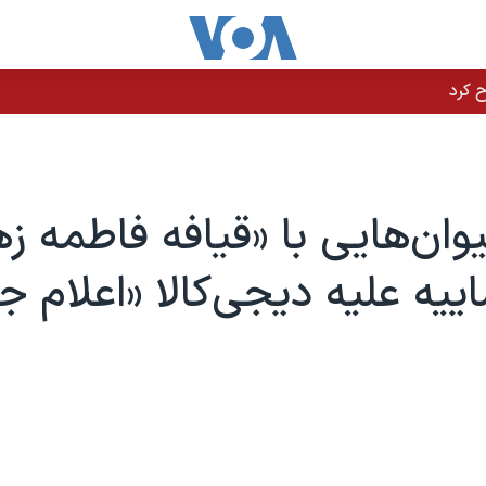
وان‌هایی با «قیافه فاطمه زهر
ییه علیه دیجی‌کالا «اعلام ج