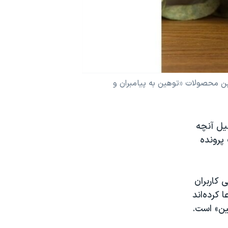
این محصولات «توهین به پیامبران و
یل آنچه
پرونده
 کاربران
کرده‌اند
ین» است.