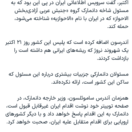
اسرائیل در جنگ
اکتبر، گفت سرویس اطلاعاتی ایران در پی این بود که به
مسئول شاخه دانمارک گروه «جنبش عربی آزادی‌بخش
نرگس محمدی برنده جایزه نوبل صلح
الاحواز‎» که در ایران با نام «الاحوازیه» شناخته می‌شود،
همایش محافظه‌کاران آمریکا «سی‌پک»
حمله کند.
صفحه‌های ویژه
آندرسون اضافه کرده است که پلیس این کشور روز ۲۱ اکتبر
سفر پرزیدنت ترامپ به چین
یک شهروند نروژ که ریشه‌های ایرانی هم داشته است را
بازداشت کردند.
مسئولان دانمارکی جزییات بیشتری درباره این مسئول که
ساکن این کشور است، ارائه نکرده‌اند.
همزمان آندرس ساموئلسون، وزیر خارجه دانمارک، در
صفحه توییتر خود نوشت اقدام ایران غیرقابل قبول است،
دانمارک به این اقدام پاسخ خواهد داد و با دیگر کشورهای
اروپایی برای اقدام متقابل علیه ایران، صحبت خواهد کرد.