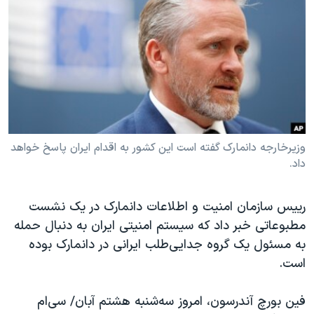
دنبال کنید
مستندها
فرهنگ و زندگی
حقوق شهروندی
انتخابات ریاست جمهوری آمریکا ۲۰۲۴
اقتصادی
حمله جمهوری اسلامی به اسرائیل
رمز مهسا
علم و فناوری
زبانهای مختلف
اسرائیل در جنگ
ورزش زنان در ایران
گالری عکس
اعتراضات زن، زندگی، آزادی
وزیرخارجه دانمارک گفته است این کشور به اقدام ایران پاسخ خواهد
داد.
آرشیو پخش زنده
مجموعه مستندهای دادخواهی
تریبونال مردمی آبان ۹۸
رییس سازمان امنیت و اطلاعات دانمارک در یک نشست
دادگاه حمید نوری
مطبوعاتی خبر داد که سیستم امنیتی ایران به دنبال حمله
چهل سال گروگان‌گیری
به مسئول یک گروه جدایی‌طلب ایرانی در دانمارک بوده
است.
قانون شفافیت دارائی کادر رهبری ایران
اعتراضات مردمی آبان ۹۸
فین بورچ آندرسون، امروز سه‌شنبه هشتم آبان/ سی‌ام