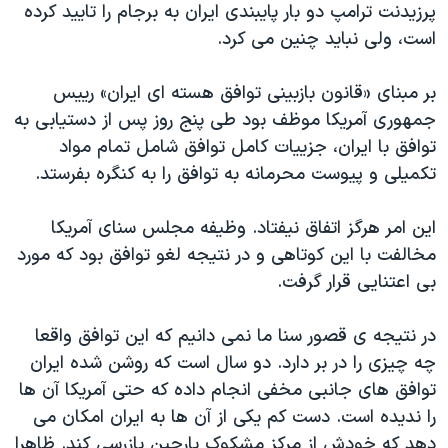
اسرائیل در جنگ
پرزیدنت ترامپ دو بار پایبندی ایران به برجام را تایید کرده
است، ولی نباید چنین می کرد.
نرگس محمدی برنده جایزه نوبل صلح
همایش محافظه‌کاران آمریکا «سی‌پک»
بر مبنای «قانون بازبینی توافق هسته ای ایران» رییس
صفحه‌های ویژه
جمهوری آمریکا موظف بود طی پنج روز پس از دستیابی به
توافق با ایران، جزییات کامل توافق شامل تمام مواد
سفر پرزیدنت ترامپ به چین
تکمیلی و پیوست محرمانه به توافق را به کنگره بفرستد.
این امر هرگز اتفاق نیفتاد. وظیفه مجلس سنای آمریکا
مخالفت با این کوتاهی و در نتیجه لغو توافق بود که مورد
بی اعتنایی قرار گرفت.
در نتیجه ی قصور سنا ما نمی دانیم که این توافق واقعا
چه چیزی را در بر دارد. دو سال است که روشن شده ایران
توافق های جانبی مخفی انجام داده که حتی آمریکا آن ها
را ندیده است. دست کم یکی از آن ها به ایران امکان می
دهد که خودش از مرکز مشکوک پارچین بازرسی کند. ظاهرا