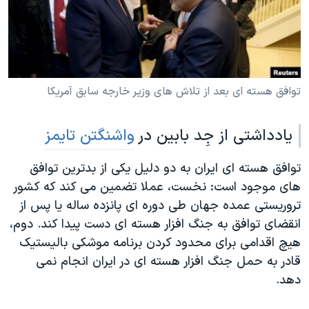
دنبال کنید
مستندها
فرهنگ و زندگی
حقوق شهروندی
انتخابات ریاست جمهوری آمریکا ۲۰۲۴
اقتصادی
حمله جمهوری اسلامی به اسرائیل
رمز مهسا
علم و فناوری
توافق هسته ای بعد از تلاش های وزیر خارجه سابق آمریکا
زبانهای مختلف
اسرائیل در جنگ
ورزش زنان در ایران
یادداشتی از جِد بابین در
واشنگتن تایمز
گالری عکس
اعتراضات زن، زندگی، آزادی
آرشیو پخش زنده
مجموعه مستندهای دادخواهی
توافق هسته ای ایران به دو دلیل یکی از بدترین توافق
های موجود است: نخست، عملا تضمین می کند که کشور
تریبونال مردمی آبان ۹۸
تروریستی عمده جهان طی دوره ای پانزده ساله یا پس از
دادگاه حمید نوری
انقضای توافق به جنگ افزار هسته ای دست پیدا کند. دوم،
چهل سال گروگان‌گیری
هیچ اقدامی برای محدود کردن برنامه موشکی بالیستیک
قادر به حمل جنگ افزار هسته ای در ایران انجام نمی
قانون شفافیت دارائی کادر رهبری ایران
دهد.
اعتراضات مردمی آبان ۹۸