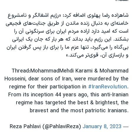
اسرائیل در جنگ
نرگس محمدی برنده جایزه نوبل صلح
شاهزاده رضا پهلوی اضافه کرد: «رژیم اشغالگر و نامشروع
خامنه‌ای به دنبال زنده ماندن از طریق جنایت‌های فجیعی
همایش محافظه‌کاران آمریکا «سی‌پک»
است که امید دارد اراده مردم ایران برای سرنگونی آن را
صفحه‌های ویژه
بشکند. این رژیم باید بداند که هر بار که جان یک ایرانی
سفر پرزیدنت ترامپ به چین
بی‌گناه را می‌گیرد، تنها عزم ما را برای باز پس گرفتن ایران
و بازسازی آن، قوی‌تر می‌کند.»
Thread:MohammadMehdi Karami & Mohammad
Hosseini, dear sons of Iran, were murdered by the
regime for their participation in
#IranRevoIution
.
From its inception 44 years ago, this anti-Iranian
regime has targeted the best & brightest, the
bravest and the most patriotic Iranians.
January 8, 2023
— Reza Pahlavi (@PahlaviReza)