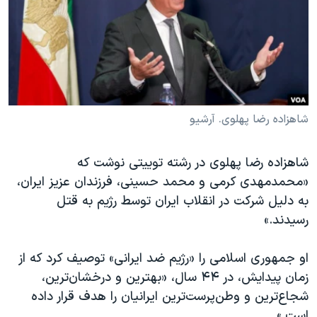
دنبال کنید
مستندها
فرهنگ و زندگی
حقوق شهروندی
انتخابات ریاست جمهوری آمریکا ۲۰۲۴
اقتصادی
حمله جمهوری اسلامی به اسرائیل
رمز مهسا
علم و فناوری
زبانهای مختلف
اسرائیل در جنگ
ورزش زنان در ایران
شاهزاده رضا پهلوی. آرشیو
گالری عکس
اعتراضات زن، زندگی، آزادی
شاهزاده رضا پهلوی در رشته توییتی نوشت که
آرشیو پخش زنده
مجموعه مستندهای دادخواهی
«محمدمهدی کرمی و محمد حسینی، فرزندان عزیز ایران،
تریبونال مردمی آبان ۹۸
به دلیل شرکت در انقلاب ایران توسط رژیم به قتل
رسیدند.»
دادگاه حمید نوری
چهل سال گروگان‌گیری
او جمهوری اسلامی را «رژیم ضد ایرانی» توصیف کرد که از
قانون شفافیت دارائی کادر رهبری ایران
زمان پیدایش، در ۴۴ سال، «بهترین و درخشان‌ترین،
شجاع‌ترین و وطن‌پرست‌ترین ایرانیان را هدف قرار داده
اعتراضات مردمی آبان ۹۸
است.»