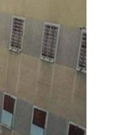
مستندها
فرهنگ و زندگی
حقوق شهروندی
انتخابات ریاست جمهوری آمریکا ۲۰۲۴
اقتصادی
حمله جمهوری اسلامی به اسرائیل
رمز مهسا
علم و فناوری
اسرائیل در جنگ
ورزش زنان در ایران
گالری عکس
اعتراضات زن، زندگی، آزادی
آرشیو پخش زنده
مجموعه مستندهای دادخواهی
تریبونال مردمی آبان ۹۸
دادگاه حمید نوری
چهل سال گروگان‌گیری
قانون شفافیت دارائی کادر رهبری ایران
اعتراضات مردمی آبان ۹۸
اسرائیل در جنگ