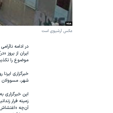
نرگس محمدی برنده جایزه نوبل صلح
همایش محافظه‌کاران آمریکا «سی‌پک»
صفحه‌های ویژه
عکس آرشیوی است
سفر پرزیدنت ترامپ به چین
در ادامه ناآرامی
ایران از بروز «
موضوع را تکذیب
شهر، مسوولان اس
این خبرگزاری به
زمینه فرار زند
آن‌چه «اغتشاش»