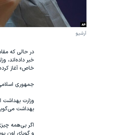
نرگس محمدی برنده جایزه نوبل صلح
همایش محافظه‌کاران آمریکا «سی‌پک»
صفحه‌های ویژه
آرشیو
سفر پرزیدنت ترامپ به چین
در‌ حالی که مقا
خاص» آغاز کرده
جمهوری اسلامی 
وزارت بهداشت ا
بهداشت می‌گوید 
اگر بی‌همه چیز
و گویای اون بود