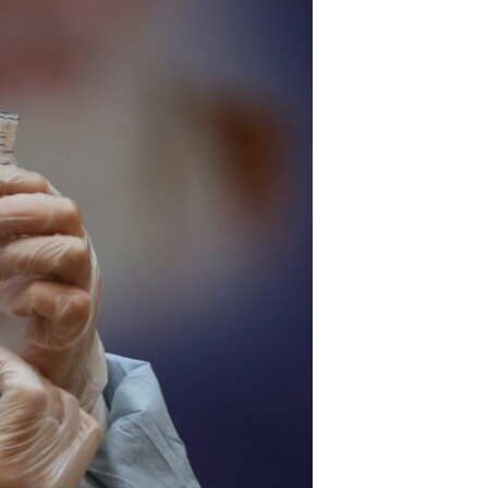
مستندها
فرهنگ و زندگی
حقوق شهروندی
انتخابات ریاست جمهوری آمریکا ۲۰۲۴
اقتصادی
حمله جمهوری اسلامی به اسرائیل
رمز مهسا
علم و فناوری
اسرائیل در جنگ
ورزش زنان در ایران
گالری عکس
اعتراضات زن، زندگی، آزادی
آرشیو پخش زنده
مجموعه مستندهای دادخواهی
تریبونال مردمی آبان ۹۸
دادگاه حمید نوری
چهل سال گروگان‌گیری
قانون شفافیت دارائی کادر رهبری ایران
اعتراضات مردمی آبان ۹۸
اسرائیل در جنگ