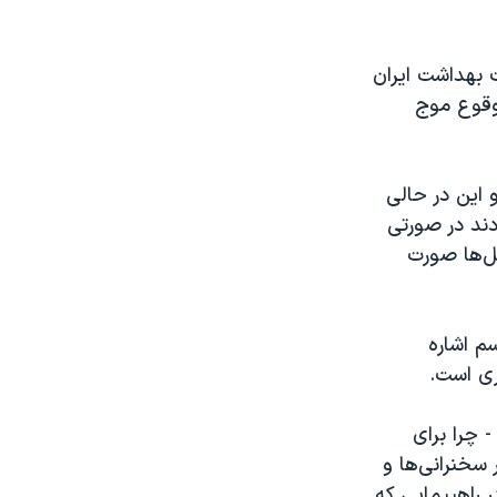
رت بهداشت ایران
وقوع موج
 این در حالی
دند در صورتی
کل‌ها صورت
م اشاره
ری است.
و سؤال از دوستان حامی واکسیناسیون که خودشون رو ولایت‌مدار می‌دونن:١ - چرا برای
ت واکسن از مردم درخواست نشد؟٢ - چرا در سخنرانی‌ها و
 راهپیمایی که