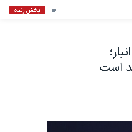
پخش زنده
بار؛
ید است