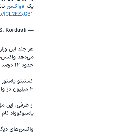
یک
#واکسن
ناش
co/lCL2EZxGB1
— S. Kordasti شهرام کردستی 🇺🇦 (@SKordasti)
هر چند این وزار
می‌دهد واکسن‌ه
حدود ۱۲ درصد از کل واکسن‌های تزریق‌شده در کشور را تشکیل می‌دهد.
انستیتو پاستور 
۳ میلیون دز واکسن در انبارش مانده است.
از طرفی، این مؤ
پاستوکوواد نام د
واکسن‌های دیگر 