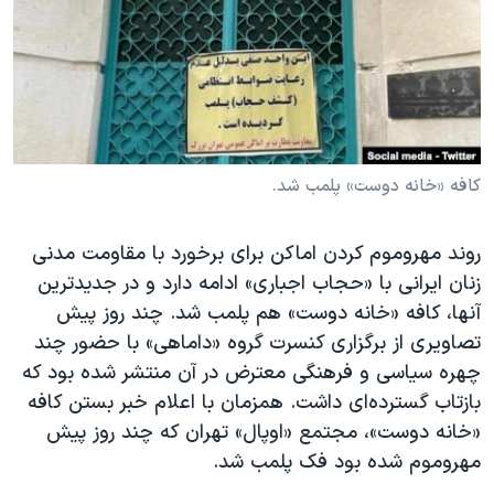
دنبال کنید
مستندها
فرهنگ و زندگی
حقوق شهروندی
انتخابات ریاست جمهوری آمریکا ۲۰۲۴
اقتصادی
حمله جمهوری اسلامی به اسرائیل
رمز مهسا
علم و فناوری
زبانهای مختلف
اسرائیل در جنگ
ورزش زنان در ایران
کافه «خانه دوست» پلمب شد.
گالری عکس
اعتراضات زن، زندگی، آزادی
روند مهروموم کردن اماکن برای برخورد با مقاومت مدنی
آرشیو پخش زنده
مجموعه مستندهای دادخواهی
زنان ایرانی با «حجاب اجباری» ادامه دارد و در جدیدترین
تریبونال مردمی آبان ۹۸
آنها، کافه «خانه دوست» هم پلمب شد. چند روز پیش
تصاویری از برگزاری کنسرت گروه «داماهی» با حضور‌ چند
دادگاه حمید نوری
چهره سیاسی و فرهنگی معترض در آن منتشر شده بود که
چهل سال گروگان‌گیری
بازتاب گسترده‌ای داشت. همزمان با اعلام خبر بستن کافه
قانون شفافیت دارائی کادر رهبری ایران
«خانه دوست»، مجتمع «اوپال» تهران که چند روز پیش
مهروموم شده بود فک پلمب شد.
اعتراضات مردمی آبان ۹۸