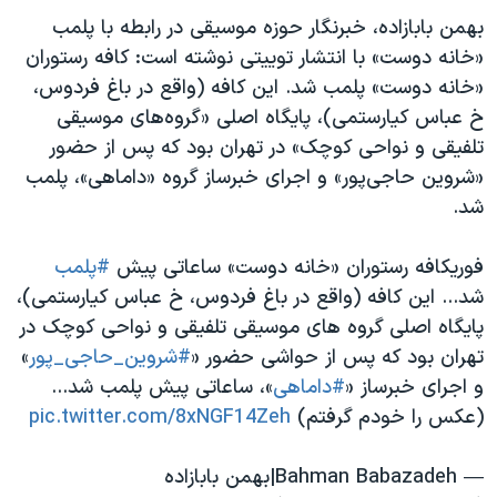
اسرائیل در جنگ
بهمن بابازاده، خبرنگار حوزه موسیقی در رابطه با پلمب
نرگس محمدی برنده جایزه نوبل صلح
«خانه دوست» با انتشار توییتی نوشته است: کافه رستوران
«خانه دوست» ‎پلمب شد. این کافه (واقع در باغ فردوس،
همایش محافظه‌کاران آمریکا «سی‌پک»
خ عباس کیارستمی)، پایگاه اصلی «گروه‌های موسیقی
صفحه‌های ویژه
تلفیقی و نواحی کوچک» در تهران بود که پس از حضور
سفر پرزیدنت ترامپ به چین
«‎شروین حاجی‌پور» و اجرای خبرساز گروه «داماهی»، پلمب
شد.
فوریکافه رستوران «خانه دوست» ساعاتی پیش
#پلمب
شد... این کافه (واقع در باغ فردوس، خ عباس کیارستمی)،
پایگاه اصلی گروه های موسیقی تلفیقی و نواحی کوچک در
تهران بود که پس از حواشی حضور «
#شروین_حاجی_پور
»
و اجرای خبرساز «
#داماهی
»، ساعاتی پیش پلمب شد...
(عکس را خودم گرفتم)
pic.twitter.com/8xNGF14Zeh
— Bahman Babazadeh|بهمن بابازاده