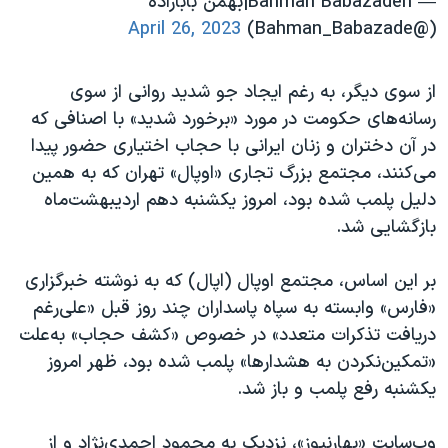
— Bahman Babazadeh|بهمن بابازاده
April 26, 2023
(@Bahman_Babazade)
از سوی دیگر، به رغم ایجاد جو شدید روانی از سوی
رسانه‌های حکومت در مورد «برخورد شدید» با اصنافی که
در آن دختران و زنان ایرانی با حجاب اختیاری حضور پیدا
می‌کنند، مجتمع بزرگ تجاری «اوپال» تهران که به همین
دلیل پلمب شده بود، امروز یکشنبه دهم اردیبهشت‌ماه
بازگشایی شد.
بر این اساس، مجتمع اوپال (اپال) که به نوشته خبرگزاری
«فارس» وابسته به سپاه پاسداران چند روز قبل «علی‌رغم
دریافت تذکرات متعدد» در خصوص «کشف حجاب» به‌علت
«تمکین‌نکردن به هشدارها» پلمب شده بود، ظهر امروز
یکشنبه رفع پلمب و باز شد.
وب‌سایت «بهارنیوز»، نزدیک به محمود احمدی‌نژاد و از