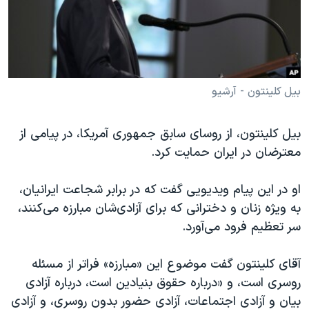
دنبال کنید
مستندها
فرهنگ و زندگی
حقوق شهروندی
انتخابات ریاست جمهوری آمریکا ۲۰۲۴
اقتصادی
حمله جمهوری اسلامی به اسرائیل
رمز مهسا
علم و فناوری
بیل کلینتون - آرشیو
زبانهای مختلف
اسرائیل در جنگ
ورزش زنان در ایران
بیل کلینتون، از روسای سابق جمهوری آمریکا، در پیامی از
گالری عکس
اعتراضات زن، زندگی، آزادی
معترضان در ایران حمایت کرد.
آرشیو پخش زنده
مجموعه مستندهای دادخواهی
او در این پیام ویدیویی گفت که در برابر شجاعت ایرانیان،
تریبونال مردمی آبان ۹۸
به ویژه زنان و دخترانی که برای آزادی‌شان مبارزه می‌کنند،
دادگاه حمید نوری
سر تعظیم فرود می‌آورد.
چهل سال گروگان‌گیری
آقای کلینتون گفت موضوع این «مبارزه» فراتر از مسئله
قانون شفافیت دارائی کادر رهبری ایران
روسری است، و «درباره حقوق بنیادین است، درباره آزادی
اعتراضات مردمی آبان ۹۸
بیان و آزادی اجتماعات، آزادی حضور بدون روسری، و آزادی