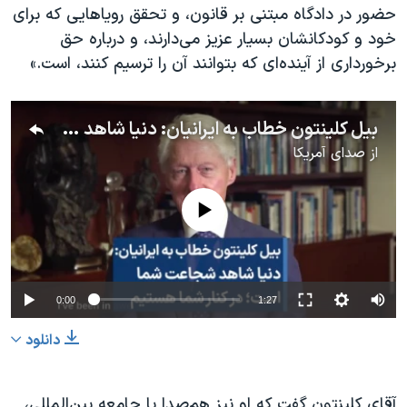
اسرائیل در جنگ
حضور در دادگاه مبتنی بر قانون، و تحقق رویاهایی که برای
خود و کودکانشان بسیار عزیز می‌دارند، و درباره حق
نرگس محمدی برنده جایزه نوبل صلح
برخورداری از آینده‌ای که بتوانند آن را ترسیم کنند، است.»
همایش محافظه‌کاران آمریکا «سی‌پک»
صفحه‌های ویژه
بیل کلینتون خطاب به ایرانیان: دنیا شاهد شجاعت شماست؛ در کنار شما هستیم
سفر پرزیدنت ترامپ به چین
از
صدای آمریکا
No media source currently available
0:00
1:27
دانلود
آقای کلینتون گفت که او نیز هم‌صدا با جامعه بین‌المللی،