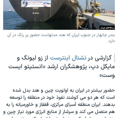
دنبال کنید
مستندها
فرهنگ و زندگی
حقوق شهروندی
انتخابات ریاست جمهوری آمریکا ۲۰۲۴
اقتصادی
حمله جمهوری اسلامی به اسرائیل
رمز مهسا
علم و فناوری
بندر چابهار در جنوب ایران که هند مدتهاست حضور پر رنگ در آن
زبانهای مختلف
دارد.
اسرائیل در جنگ
ورزش زنان در ایران
گالری عکس
اعتراضات زن، زندگی، آزادی
گزارشی در
نشنال اینترست
از زو لیونگ و
آرشیو پخش زنده
مجموعه مستندهای دادخواهی
مایکل دپ، پژوهشگران ارشد «انستیتو ایست
تریبونال مردمی آبان ۹۸
وست»
دادگاه حمید نوری
حضور بیشتر در ایران به اولویت چین و هند بدل شده
چهل سال گروگان‌گیری
است که هر دو می کوشند نفوذ خود در منطقه را توسعه
قانون شفافیت دارائی کادر رهبری ایران
بدهند. ایران منطقه آسیای مرکزی، قفقاز و خاورمیانه را به
اعتراضات مردمی آبان ۹۸
هم متصل می کند و سرشار از منابع انرژی مورد نیاز چین و