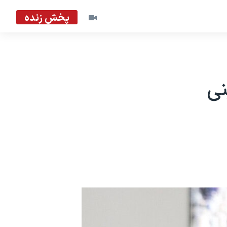
پخش زنده
نی