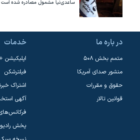
ساعدی‌نیا مشمول مصادره شده است
در باره ما
خدمات
متمم بخش ۵۰۸
اپلیکیشن +VOA
منشور صدای آمریکا
فیلترشکن
حقوق و مقررات
اشتراک خبرن
قوانین تالار
آگهی استخد
فرکانس‌های 
پخش رادیو
یادگیری زبان انگلیسی
نسخه سبک 