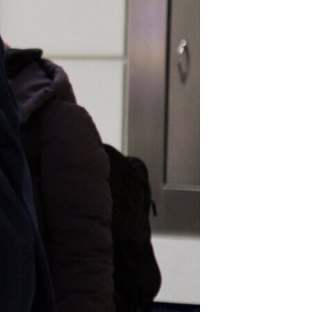
مستندها
فرهنگ و زندگی
حقوق شهروندی
انتخابات ریاست جمهوری آمریکا ۲۰۲۴
اقتصادی
حمله جمهوری اسلامی به اسرائیل
رمز مهسا
علم و فناوری
اسرائیل در جنگ
ورزش زنان در ایران
گالری عکس
اعتراضات زن، زندگی، آزادی
آرشیو پخش زنده
مجموعه مستندهای دادخواهی
تریبونال مردمی آبان ۹۸
دادگاه حمید نوری
چهل سال گروگان‌گیری
قانون شفافیت دارائی کادر رهبری ایران
اعتراضات مردمی آبان ۹۸
اسرائیل در جنگ