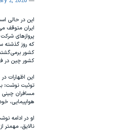
ary 2, 2020
— VOA Farsi (@VOAIran)
این در حالی اس
ایران متوقف می
پروازهای شرکت 
کشور برمی‌گشتند
کشور چین در فر
توئیت نوشت: بر
مسافران چینی از
هواپیمایی، خود
او در ادامه نو
نالايق، مهمتر ا