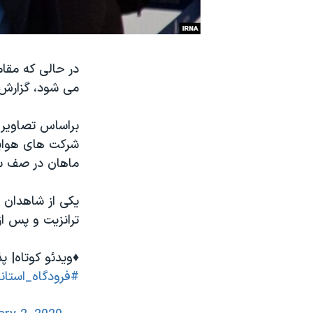
نرگس محمدی برنده جایزه نوبل صلح
همایش محافظه‌کاران آمریکا «سی‌پک»
در حالی که مقا
صفحه‌های ویژه
می شود، گزارش‌ه
سفر پرزیدنت ترامپ به چین
براساس تصاویر 
شرکت های هواپی
ماهان در صف سو
یکی از شاهدان د
ترانزیت و پس از
♦️ویدئو کوتاه|
#فرودگاه_استان