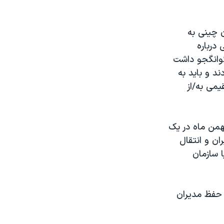
 چینی به
درباره
گوانگجو داشت
بودند و باید به
یمی به/از
ت در حالی است که بهرام پارسایی، نماینده مجلس روز یکشنبه ۱۳ بهمن ماه در یک
ن و انتقال
 سازمان
 حفظ مديران