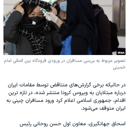
دنبال کنید
مستندها
فرهنگ و زندگی
حقوق شهروندی
انتخابات ریاست جمهوری آمریکا ۲۰۲۴
اقتصادی
حمله جمهوری اسلامی به اسرائیل
رمز مهسا
علم و فناوری
زبانهای مختلف
اسرائیل در جنگ
ورزش زنان در ایران
گالری عکس
اعتراضات زن، زندگی، آزادی
تصویر مزبوط به بررسی مسافران در ورودی فرودگاه بین المللی امام
خمینی
آرشیو پخش زنده
مجموعه مستندهای دادخواهی
تریبونال مردمی آبان ۹۸
در حالیکه برخی گزارش‌های متناقض توسط مقامات ایران
دادگاه حمید نوری
درباره مبتلایان به ویروس کرونا منتشر شده، در تازه ترین
چهل سال گروگان‌گیری
اقدام، جمهوری اسلامی اعلام کرد ورود مسافران چینی به
ایران متوقف می‌شود.
قانون شفافیت دارائی کادر رهبری ایران
اعتراضات مردمی آبان ۹۸
اسحاق جهانگیری، معاون اول حسن روحانی رئیس