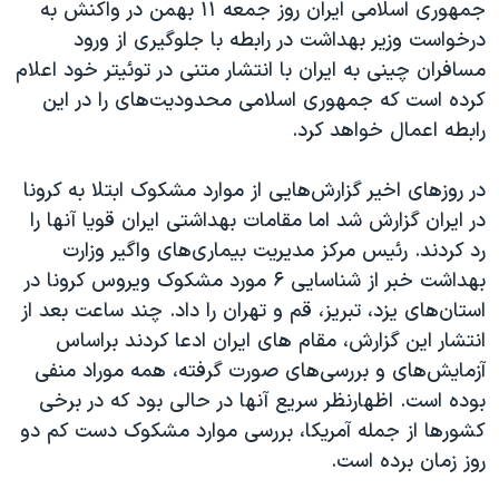
اسرائیل در جنگ
جمهوری اسلامی ایران روز جمعه ۱۱ بهمن در واکنش به
درخواست وزیر بهداشت در رابطه با جلوگیری از ورود
نرگس محمدی برنده جایزه نوبل صلح
مسافران چینی به ایران با انتشار متنی در توئیتر خود اعلام
همایش محافظه‌کاران آمریکا «سی‌پک»
کرده است که جمهوری اسلامی محدودیت‌های را در این
صفحه‌های ویژه
رابطه اعمال خواهد کرد.
سفر پرزیدنت ترامپ به چین
در روزهای اخیر گزارش‌هایی از موارد مشکوک ابتلا به کرونا
در ایران گزارش شد اما مقامات بهداشتی ایران قویا آنها را
رد کردند. رئیس مرکز مدیریت بیماری‌های واگیر وزارت
بهداشت خبر از شناسایی ۶ مورد مشکوک ویروس کرونا در
استان‌های یزد، تبریز، قم و تهران را داد. چند ساعت بعد از
انتشار این گزارش، مقام های ایران ادعا کردند براساس
آزمایش‌های و بررسی‌های صورت گرفته، همه موراد منفی
بوده است. اظهارنظر سریع آنها در حالی بود که در برخی
کشورها از جمله آمریکا، بررسی موارد مشکوک دست کم دو
روز زمان برده است.