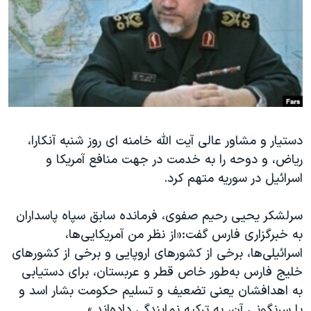
دنبال کنید
مستندها
فرهنگ و زندگی
حقوق شهروندی
انتخابات ریاست جمهوری آمریکا ۲۰۲۴
اقتصادی
حمله جمهوری اسلامی به اسرائیل
رمز مهسا
علم و فناوری
زبانهای مختلف
اسرائیل در جنگ
ورزش زنان در ایران
دستیار و مشاور عالی آیت الله خامنه ای روز شنبه آنکارا،
گالری عکس
اعتراضات زن، زندگی، آزادی
ریاض، و دوحه را به خدمت در جهت منافع آمریکا و
آرشیو پخش زنده
مجموعه مستندهای دادخواهی
اسرائیل در سوریه متهم کرد‫.‬
تریبونال مردمی آبان ۹۸
سرلشکر یحیی رحیم صفوی، فرمانده سابق سپاه پاسداران
دادگاه حمید نوری
به خبرگزاری فارس گفت‫:‬‌«از نظر من آمریکایی‌ها،
چهل سال گروگان‌گیری
اسرائیلی‌ها، برخی از کشورهای اروپایی و برخی از کشورهای
قانون شفافیت دارائی کادر رهبری ایران
خلیج فارس به‌طور خاص قطر و عربستان، برای دستیابی
به اهدافشان یعنی تضعیف و تسلیم حکومت بشار اسد و
اعتراضات مردمی آبان ۹۸
یا سرنگونی آن، به ترکیه نمایندگی داده‌اند.»