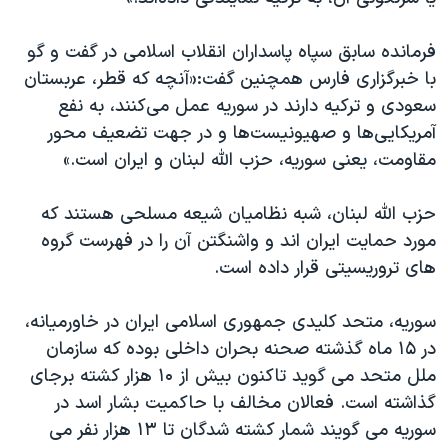
اسرائیل در جنگ
نرگس محمدی برنده جایزه نوبل صلح
فرمانده سابق سپاه پاسداران انقلاب اسلامی در گفت و گو
با خبرگزاری فارس همچنین گفت‫:‬‌«آنچه که قطر، عربستان
همایش محافظه‌کاران آمریکا «سی‌پک»
سعودی و ترکیه دارند در سوریه عمل می‌کنند، به نفع
صفحه‌های ویژه
آمریکایی‌ها و صهیونیست‌ها و در جهت تضعیف محور
سفر پرزیدنت ترامپ به چین
مقاومت، یعنی سوریه، حزب الله لبنان و ایران است.»
حزب الله لبنان، شبه نظامیان شیعه مسلحی هستند که
مورد حمایت ایران اند و واشنگتن آن را در فهرست گروه
های تروریسیتی قرار داده است‫.‬
سوریه، متحد کلیدی جمهوری اسلامی ایران در خاورمیانه،
در ۱۵ ماه گذشته صحنه بحران داخلی بوده که سازمان
ملل متحد می گوید تاکنون بیش از ۱۰ هزار کشته برجای
گذاشته است‫.‬ فعالان مخالف با حاکمیت بشار اسد در
سوریه می گویند شمار کشته شدگان تا ۱۳ هزار نفر می