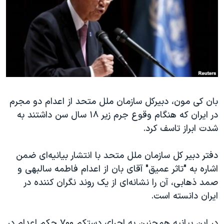
دنبال کنید
مستندها
فرهنگ و زندگی
حقوق شهروندی
انتخابات ریاست جمهوری آمریکا ۲۰۲۴
اقتصادی
حمله جمهوری اسلامی به اسرائیل
رمز مهسا
علم و فناوری
زبانهای مختلف
اسرائیل در جنگ
ورزش زنان در ایران
بان کی مون، دبیرکل سازمان ملل متحد از اعدام دو مجرم
گالری عکس
اعتراضات زن، زندگی، آزادی
در ایران که هنگام وقوع جرم زیر ۱۸ سال سن داشتند به
آرشیو پخش زنده
مجموعه مستندهای دادخواهی
شدت ابراز تاسف کرد.
تریبونال مردمی آبان ۹۸
دفتر دبیر کل سازمان ملل متحد با انتشار بیانیه‌ای ضمن
دادگاه حمید نوری
اشاره به "تاثر عمیق" آقای‌ بان از اعدام فاطمه سالبهی و
چهل سال گروگان‌گیری
صمد ذهابی، آن را نشانه‌ای از یک روند نگران کننده در
قانون شفافیت دارائی کادر رهبری ایران
ایران دانسته است.
اعتراضات مردمی آبان ۹۸
در این بیانیه همچنین به اجرای دستکم ۷۰۰ حکم اعدام در