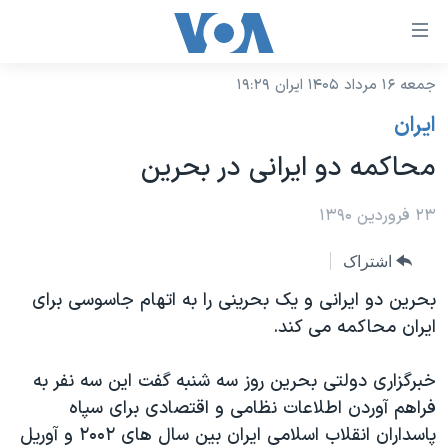
ینکهای
ابل
سترسی
جمعه ۱۶ مرداد ۱۴۰۵ ایران ۱۹:۲۹
خانه
هش
ايران
نسخه سبک وب‌سایت
ه
محاکمه دو ایرانی در بحرین
حتوای
موضوع ها
صلی
برنامه های تلویزیونی
۲۳ فروردین ۱۳۹۰
ایران
هش
جدول برنامه ها
ه
آمریکا
اشتراک
فحه
صفحه‌های ویژه
جهان
بحرین دو ایرانی و یک بحرینی را به اتهام جاسوسی برای
صلی
فرکانس‌های صدای آمریکا
ایران محاکمه می کند.
ورزشی
جام جهانی ۲۰۲۶
هش
پخش رادیویی
ه
گزیده‌ها
عملیات خشم حماسی
خبرگزاری دولتی بحرین روز سه شنبه گفت این سه نفر به
ستجو
۲۵۰سالگی آمریکا
ویژه برنامه‌ها
فراهم آوردن اطلاعات نظامی و اقتصادی برای سپاه
یادگیری زبان انگلیسی
پاسداران انقلاب اسلامی ایران بین سال های ۲۰۰۲ و آوریل
ویدیوها
بایگانی برنامه‌های تلویزیونی