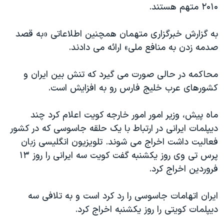
۲۰۱۰ متهم هستند.
دنبال کنید
مستندها
فرهنگ و زندگی
حقوق شهروندی
انتخابات ریاست جمهوری آمریکا ۲۰۲۴
به گزارش خبرگزاری متهمان همچنین اطلاعاتی «به قصد
صدمه زدن به منافع ملی» ارائه می دادند.
اقتصادی
حمله جمهوری اسلامی به اسرائیل
رمز مهسا
علم و فناوری
محاکمه در حالی صورت می گیرد که تنش بین ایران و
زبانهای مختلف
اسرائیل در جنگ
ورزش زنان در ایران
کشورهای عرب خلیج فارس رو به افزایش است.
گالری عکس
اعتراضات زن، زندگی، آزادی
ماه پیش، وزیر امور امور خارجه کویت اعلام کرد چند
آرشیو پخش زنده
مجموعه مستندهای دادخواهی
دیپلمات ایرانی در ارتباط با یک حلقه جاسوسی که در کشور
تریبونال مردمی آبان ۹۸
فعالیت داشت اخراج می شوند. تلویزیون انگلیسی زبان
پرس تی وی روز یکشنبه گفت کویت سه ایرانی را روز ۱۳
دادگاه حمید نوری
فروردین اخراج کرد.
چهل سال گروگان‌گیری
قانون شفافیت دارائی کادر رهبری ایران
ایران اتهامات جاسوسی را رد کرد است و به تلافی سه
دیپلمات کویتی را روز یکشنبه اخراج کرد.
اعتراضات مردمی آبان ۹۸