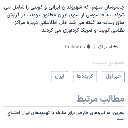
اسرائیل در جنگ
جاسوسان متهم، که شهروندان ایرانی و کویتی را شامل می
نرگس محمدی برنده جایزه نوبل صلح
شوند، به جاسوسی از سوی ایران مظنون بودند. در گزارش
های رسانه ها گفته می شد آنان اطلاعاتی درباره مراکز
همایش محافظه‌کاران آمریکا «سی‌پک»
نظامی کویت و آمریکا گردآوری می کردند.
صفحه‌های ویژه
سفر پرزیدنت ترامپ به چین
اشتراک
Follow us
همچنبن ببینید:
خبر اول
گزيده‌ها
ايران
مطالب مرتبط
بحرین: به نیروهای خارجی برای مقابله با تهدیدهای ایران احتیاج
است