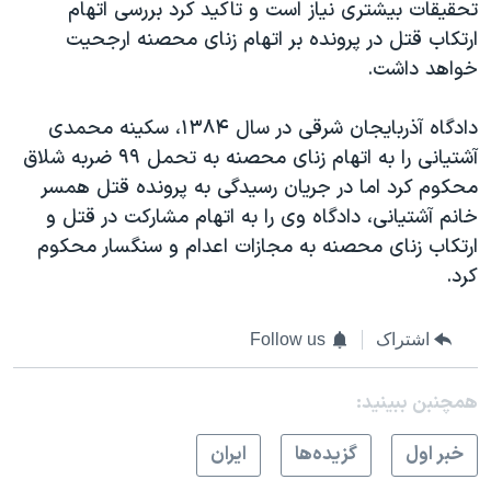
اسرائیل در جنگ
تحقیقات بیشتری نیاز است و تاکید کرد بررسی اتهام
ارتکاب قتل در پرونده بر اتهام زنای محصنه ارجحیت
نرگس محمدی برنده جایزه نوبل صلح
خواهد داشت.
همایش محافظه‌کاران آمریکا «سی‌پک»
صفحه‌های ویژه
دادگاه آذربایجان شرقی در سال ۱۳۸۴، سکینه محمدی
آشتیانی را به اتهام زنای محصنه به تحمل ۹۹ ضربه شلاق
سفر پرزیدنت ترامپ به چین
محکوم کرد اما در جریان رسیدگی به پرونده قتل همسر
خانم آشتیانی، دادگاه وی را به اتهام مشارکت در قتل و
ارتکاب زنای محصنه به مجازات اعدام و سنگسار محکوم
کرد.
اشتراک
Follow us
همچنبن ببینید:
خبر اول
گزيده‌ها
ايران