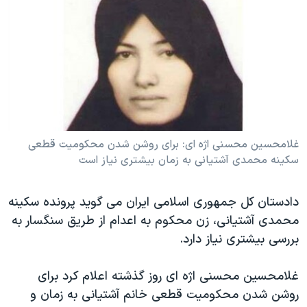
دنبال کنید
مستندها
فرهنگ و زندگی
حقوق شهروندی
انتخابات ریاست جمهوری آمریکا ۲۰۲۴
اقتصادی
حمله جمهوری اسلامی به اسرائیل
رمز مهسا
علم و فناوری
زبانهای مختلف
اسرائیل در جنگ
ورزش زنان در ایران
گالری عکس
اعتراضات زن، زندگی، آزادی
غلامحسین محسنی اژه ای: برای روشن شدن محکومیت قطعی
سکینه محمدی آشتیانی به زمان بیشتری نیاز است
آرشیو پخش زنده
مجموعه مستندهای دادخواهی
تریبونال مردمی آبان ۹۸
دادستان کل جمهوری اسلامی ایران می گوید پرونده سکینه
دادگاه حمید نوری
محمدی آشتیانی، زن محکوم به اعدام از طریق سنگسار به
چهل سال گروگان‌گیری
بررسی بیشتری نیاز دارد.
قانون شفافیت دارائی کادر رهبری ایران
غلامحسین محسنی اژه ای روز گذشته اعلام کرد برای
اعتراضات مردمی آبان ۹۸
روشن شدن محکومیت قطعی خانم آشتیانی به زمان و