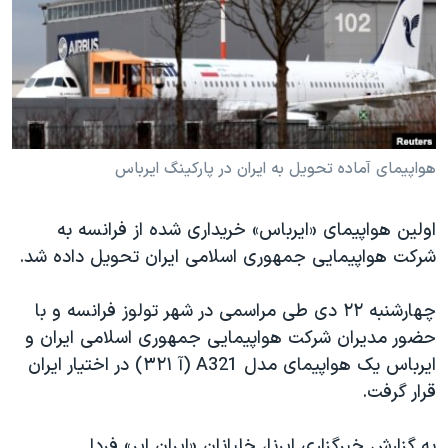
دنبال کنید
مستندها
فرهنگ و زندگی
حقوق شهروندی
انتخابات ریاست جمهوری آمریکا ۲۰۲۴
اقتصادی
حمله جمهوری اسلامی به اسرائیل
رمز مهسا
علم و فناوری
زبانهای مختلف
اسرائیل در جنگ
ورزش زنان در ایران
هواپیمای آماده تحویل به ایران در پارکینگ ایرباس
گالری عکس
اعتراضات زن، زندگی، آزادی
اولین هواپیمای «ایرباس» خریداری شده از فرانسه به
آرشیو پخش زنده
مجموعه مستندهای دادخواهی
شرکت هواپیمایی جمهوری اسلامی ایران تحویل داده شد.
تریبونال مردمی آبان ۹۸
چهارشنبه ۲۲ دی طی مراسمی در شهر تولوز فرانسه و با
دادگاه حمید نوری
حضور مدیران شرکت هواپیمایی جمهوری اسلامی ایران و
چهل سال گروگان‌گیری
ایرباس یک هواپیمای مدل A321 (آ ۳۲۱) در اختیار ایران
قانون شفافیت دارائی کادر رهبری ایران
قرار گرفت.
اعتراضات مردمی آبان ۹۸
به گزارش خبرگزاری ایرنا، خلبانان «ایران ایر» فردا