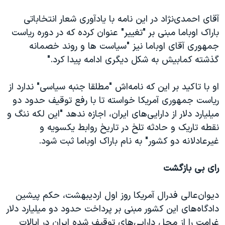
اسرائیل در جنگ
آقای احمدی‌نژاد در این نامه با یادآوری شعار انتخاباتی
نرگس محمدی برنده جایزه نوبل صلح
باراک اوباما مبنی بر "تغییر" عنوان کرده که در دوره ریاست
همایش محافظه‌کاران آمریکا «سی‌پک»
جمهوری آقای اوباما نیز "سیاست ها و روند خصمانه
صفحه‌های ویژه
گذشته کمابیش به شکل دیگری ادامه پیدا کرد."
سفر پرزیدنت ترامپ به چین
او با تاکید بر این که نامه‌اش "مطلقا جنبه سیاسی" ندارد از
ریاست جمهوری آمریکا خواسته تا با رفع توقیف حدود دو
میلیارد دلار از دارایی‌های ایران، اجازه ندهد "این لکه ننگ و
نقطه تاریک و حادثه تلخ در تاریخ روابط یکسویه و
غیرعادلانه دو کشور" به نام باراک اوباما ثبت شود.
رای بی بازگشت
دیوان‌عالی فدرال آمریکا روز اول اردیبهشت، حکم پیشین
دادگاه‌های این کشور مبنی بر پرداخت حدود دو میلیارد دلار
غرامت را از محل دارایی‌های توقیف شده ایران در ایالات