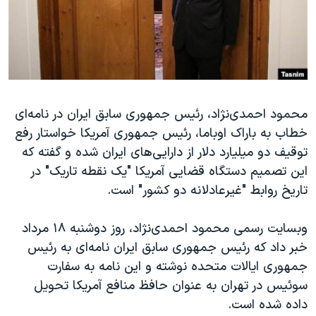
دنبال کنید
مستندها
فرهنگ و زندگی
حقوق شهروندی
انتخابات ریاست جمهوری آمریکا ۲۰۲۴
اقتصادی
حمله جمهوری اسلامی به اسرائیل
رمز مهسا
علم و فناوری
زبانهای مختلف
محمود احمدی‌نژاد، رئیس جمهوری سابق ایران در نامه‌ای
اسرائیل در جنگ
ورزش زنان در ایران
خطاب به باراک اوباما، رئیس جمهوری آمریکا خواستار رفع
گالری عکس
اعتراضات زن، زندگی، آزادی
توقیف دو میلیارد دلار از دارایی‌های ایران شده و گفته که
آرشیو پخش زنده
مجموعه مستندهای دادخواهی
این تصمیم دستگاه قضایی آمریکا "یک نقطه تاریک" در
تاریخ روابط "غیرعادلانه دو کشور" است.
تریبونال مردمی آبان ۹۸
دادگاه حمید نوری
وبسایت رسمی محمود احمدی‌نژاد، روز دوشنبه ۱۸ مرداد
چهل سال گروگان‌گیری
خبر داد که رئیس جمهوری سابق ایران نامه‌ای به رئیس
جمهوری ایالات متحده نوشته و این نامه به سفارت
قانون شفافیت دارائی کادر رهبری ایران
سوئیس در تهران به عنوان حافظ منافع آمریکا تحویل
اعتراضات مردمی آبان ۹۸
داده شده است.