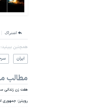
اشتراک
همچنبن ببینید:
ايران
سرخ
مطالب مر
هفت زن زندانی سی
رویترز: جمهوری اس