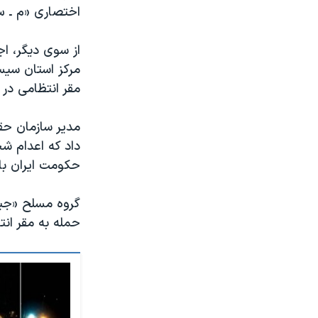
اختصاری «م ـ س»
از سوی دیگر، ا
مقر انتظامی در شهرستان راسک ۱۲ مامور نی
مدیر سازمان حقو
داد که اعدام ش
حکومت ایران با
گروه مسلح «جیش
حمله به مقر ان