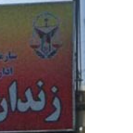
مستندها
فرهنگ و زندگی
حقوق شهروندی
انتخابات ریاست جمهوری آمریکا ۲۰۲۴
اقتصادی
حمله جمهوری اسلامی به اسرائیل
رمز مهسا
علم و فناوری
اسرائیل در جنگ
ورزش زنان در ایران
گالری عکس
اعتراضات زن، زندگی، آزادی
آرشیو پخش زنده
مجموعه مستندهای دادخواهی
تریبونال مردمی آبان ۹۸
دادگاه حمید نوری
چهل سال گروگان‌گیری
قانون شفافیت دارائی کادر رهبری ایران
اعتراضات مردمی آبان ۹۸
اسرائیل در جنگ