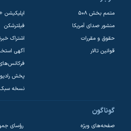
متمم بخش ۵۰۸
اپلیکیشن +VOA
منشور صدای آمریکا
فیلترشکن
حقوق و مقررات
اشتراک خبرن
قوانین تالار
آگهی استخد
فرکانس‌های 
پخش رادیو
یادگیری زبان انگلیسی
نسخه سبک 
دنبال کنید
گوناگون
صفحه‌های ویژه
رؤسای جمهو