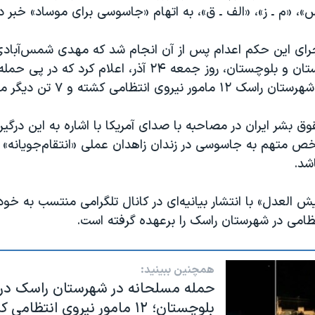
، «م ـ ز»، «الف ـ ق»، به اتهام «جاسوسی برای موساد» خبر دا
جرای این حکم اعدام پس از آن انجام شد که مهدی شمس‌آبادی
مرکز استان سیستان و بلوچستان، روز جمعه ۲۴ آذر، اعلام کرد 
روی انتظامی کشته و ۷ تن دیگر مجروح شدند.
ق بشر ایران در مصاحبه با صدای آمریکا با اشاره به این درگیر
خص متهم به جاسوسی در زندان زاهدان عملی «انتقام‌جویانه» 
شد.
 العدل» با انتشار بیانیه‌ای در کانال تلگرامی منتسب به خو
تظامی در شهرستان راسک را برعهده گرفته است.
همچنین ببینید:
حمله مسلحانه در شهرستان راسک در
بلوچستان؛ ۱۲ مامور نیروی انتظامی کشته شدند