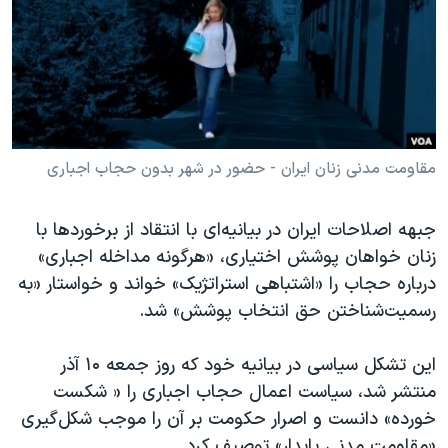
دنبال کنید
مستندها
فرهنگ و زندگی
حقوق شهروندی
انتخابات ریاست جمهوری آمریکا ۲۰۲۴
اقتصادی
حمله جمهوری اسلامی به اسرائیل
رمز مهسا
علم و فناوری
زبانهای مختلف
اسرائیل در جنگ
ورزش زنان در ایران
مقاومت مدنی زنان ایران - حضور در شهر بدون حجاب اجباری
گالری عکس
اعتراضات زن، زندگی، آزادی
جبهه اصلاحات ایران در بیانیه‌ای با انتقاد از برخوردها با
آرشیو پخش زنده
مجموعه مستندهای دادخواهی
زنان خواهان پوشش اختیاری، «هرگونه مداخله اجباری»
تریبونال مردمی آبان ۹۸
درباره حجاب را «اشتباهی استراتژیک» خواند و خواستار «به
رسمیت‌شناختن حق انتخاب پوشش» شد.
دادگاه حمید نوری
چهل سال گروگان‌گیری
این تشکل سیاسی در بیانیه خود که روز جمعه ۱۰ آذر
قانون شفافیت دارائی کادر رهبری ایران
منتشر شد، سیاست اعمال حجاب اجباری را « شکست
خورده» دانست و اصرار حکومت بر آن را موجب شکل‌گیری
اعتراضات مردمی آبان ۹۸
«مقاومت مدنی پایدار» توصیف کرد.