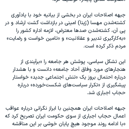
اسرائیل در جنگ
نرگس محمدی برنده جایزه نوبل صلح
جبهه اصلاحات ایران در بخشی از بیانیه خود با یادآوری
کشته‌شدن مهسا (ژینا) امینی در بازداشت گشت ارشاد و در
همایش محافظه‌کاران آمریکا «سی‌پک»
پی آن، کشته‌شدن صدها معترض، لازمه اداره کشور را
صفحه‌های ویژه
«به‌کارگیری تدبیر و عقلانیت» و «تامین خواست و رضایت»
سفر پرزیدنت ترامپ به چین
مردم ذکر کرده است.
این تشکل سیاسی، پوشش هر جامعه را «برآیندی از
هنجارهای مورد وفاق آحاد جامعه» دانست و با هشدار
درباره احتمال بروز یک «تنش اجتماعی جدید» خواستار
پیشگیری از «تکرار سیاست‌های شکست‌خورده» درباره
حجاب اجباری شد.
جبهه اصلاحات ایران همچنین با ابراز نگرانی درباره عواقب
اعمال حجاب اجباری از سوی حکومت ایران تصریح کرد که
«با ادامه روند موجود هیچ پایان خوشی بر این مناقشه