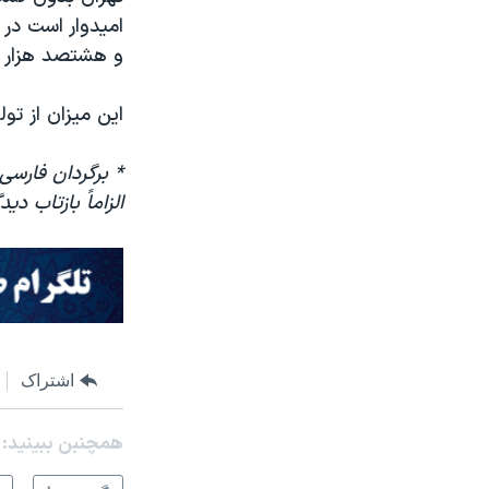
و هشتصد هزار بش
این میزان از تو
* برگردان فارسی
الزاماً بازتاب د
اشتراک
همچنبن ببینید: