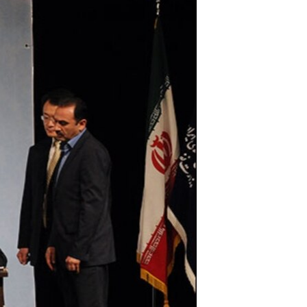
مستندها
فرهنگ و زندگی
حقوق شهروندی
انتخابات ریاست جمهوری آمریکا ۲۰۲۴
اقتصادی
حمله جمهوری اسلامی به اسرائیل
رمز مهسا
علم و فناوری
اسرائیل در جنگ
ورزش زنان در ایران
گالری عکس
اعتراضات زن، زندگی، آزادی
آرشیو پخش زنده
مجموعه مستندهای دادخواهی
تریبونال مردمی آبان ۹۸
دادگاه حمید نوری
چهل سال گروگان‌گیری
قانون شفافیت دارائی کادر رهبری ایران
اعتراضات مردمی آبان ۹۸
اسرائیل در جنگ