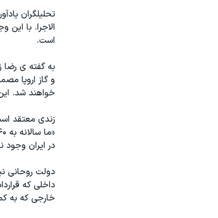
تحلیلگران یادآو
الاجرا. با این 
است.
به گفته ی رضا ز
و گاز اروپا مصم
خواهند شد. این
زندی معتقد اس
در ایران وجود ند
دولت روحانی نبر
داخلی که قرارد
خارجی که به کم