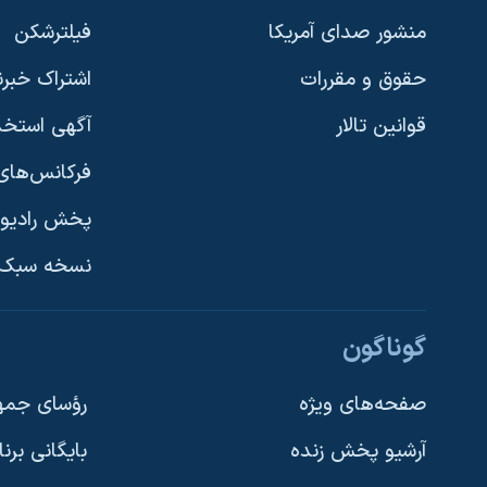
منشور صدای آمریکا
فیلترشکن
حقوق و مقررات
اشتراک خبرن
قوانین تالار
آگهی استخد
فرکانس‌های 
پخش رادیو
یادگیری زبان انگلیسی
نسخه سبک 
دنبال کنید
گوناگون
صفحه‌های ویژه
رؤسای جمهو
آرشیو پخش زنده
بایگانی برن
زبانهای مختلف