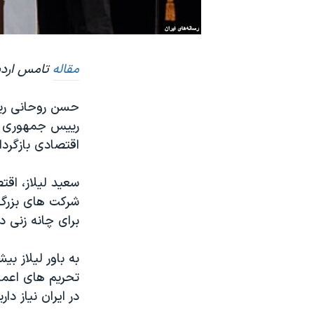
نرگس محمدی برنده جایزه نوبل صلح
همایش محافظه‌کاران آمریکا «سی‌پک»
مقاله‌
تامس اردبر
صفحه‌های ویژه
سفر پرزیدنت ترامپ به چین
حسن روحانی ریی
رییس جمهوری من
اقتصادی بازگردا
سعید لیلاز، اقت
شرکت های بزرگ 
برای چانه زنی د
به باور لیلاز ب
تحریم های اعمال
در ایران نیاز 