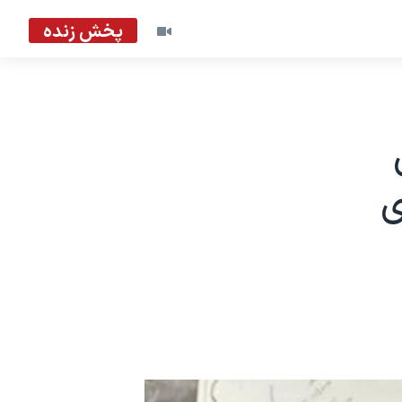
پخش زنده
ی