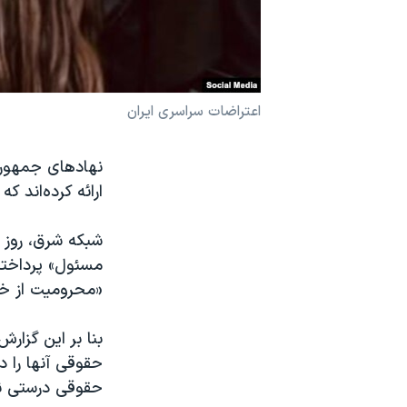
نرگس محمدی برنده جایزه نوبل صلح
همایش محافظه‌کاران آمریکا «سی‌پک»
صفحه‌های ویژه
اعتراضات سراسری ایران
سفر پرزیدنت ترامپ به چین
ارائه کرده‌‌اند
مسئول» پرداخته
«محرومیت از خد
بنا بر این گزار
حقوقی آنها را د
حقوقی درستی ند