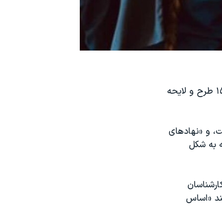
نهادهای جمهوری اسلامی در چهار ماه گذشته برای «کنترل اوضاع اجتماعی» ۱۵ طرح و لایحه
لایحه مجلس، دولت، و «نهادهای
 به شکل
ارشناسان
یند «اساس