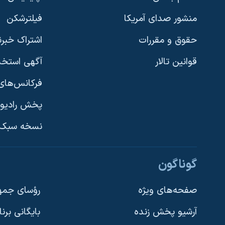
منشور صدای آمریکا
فیلترشکن
حقوق و مقررات
اشتراک خبرن
قوانین تالار
آگهی استخد
فرکانس‌های 
پخش رادیو
یادگیری زبان انگلیسی
نسخه سبک 
دنبال کنید
گوناگون
صفحه‌های ویژه
رؤسای جمهو
آرشیو پخش زنده
بایگانی برن
زبانهای مختلف