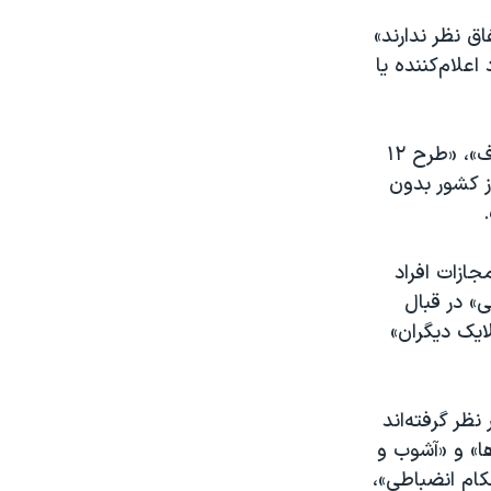
 نظر ندارند»
علام‌کننده یا
«قرارگاه زیست عفیفانه»، «طرح جدید ویژه حجاب»، «طرح جامع حجاب و عفاف»، «طرح ۱۲
 کشور بدون
ازات افراد
» در قبال
ایک دیگران»
ظر گرفته‌اند
ا» و «آشوب و
ام انضباطی»،