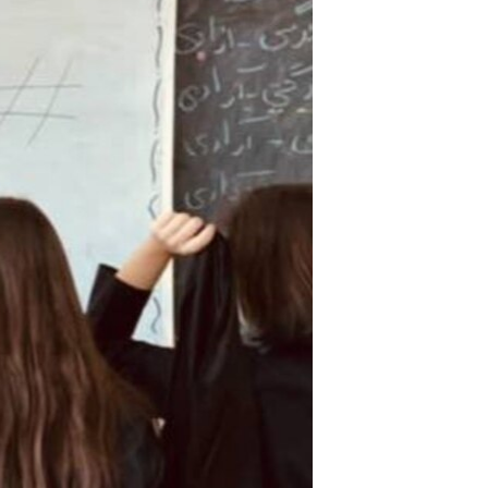
مستندها
فرهنگ و زندگی
حقوق شهروندی
انتخابات ریاست جمهوری آمریکا ۲۰۲۴
اقتصادی
حمله جمهوری اسلامی به اسرائیل
رمز مهسا
علم و فناوری
اسرائیل در جنگ
ورزش زنان در ایران
گالری عکس
اعتراضات زن، زندگی، آزادی
آرشیو پخش زنده
مجموعه مستندهای دادخواهی
تریبونال مردمی آبان ۹۸
دادگاه حمید نوری
چهل سال گروگان‌گیری
قانون شفافیت دارائی کادر رهبری ایران
اعتراضات مردمی آبان ۹۸
اسرائیل در جنگ