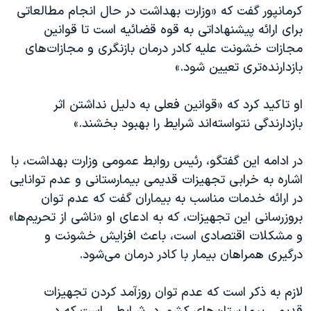
اسرائیل در جنگ
کرمانپور گفت که «وزارت بهداشت در حال انجام مطالعاتی
برای ارائه پیشنهاداتی به قوه قضائیه است تا قوانین
نرگس محمدی برنده جایزه نوبل صلح
مجازات خشونت علیه کادر درمان بازنگری و مجازات‌های
همایش محافظه‌کاران آمریکا «سی‌پک»
بازدارنده‌تری تعیین شود.»
صفحه‌های ویژه
او تاکید کرد که «قوانین فعلی به دلیل نداشتن اثر
سفر پرزیدنت ترامپ به چین
بازدارندگی نتواسته‌اند شرایط را بهبود بخشند.»
در ادامه این گفتگو، رئیس روابط عمومی وزارت بهداشت، با
اشاره به خرابی تجهیزات قدیمی بیمارستانی و عدم توانایی
در ارائه خدمات مناسب به بیماران گفت که عدم توان
بروزرسانی این تجهیزات، که به ادعای او «ناشی از تحریم‌ها»
و مشکلات اقتصادی است، باعث افزایش خشونت و
درگیری همراهان بیمار با کادر درمان می‌شود.
لازم به ذکر است که عدم توان روزآمد کردن تجهیزات