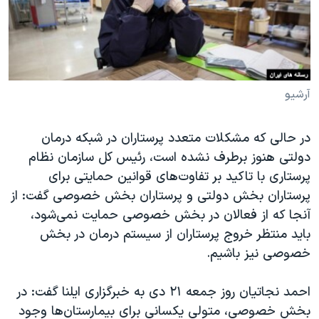
دنبال کنید
مستندها
فرهنگ و زندگی
حقوق شهروندی
انتخابات ریاست جمهوری آمریکا ۲۰۲۴
اقتصادی
حمله جمهوری اسلامی به اسرائیل
رمز مهسا
علم و فناوری
آرشیو
زبانهای مختلف
اسرائیل در جنگ
ورزش زنان در ایران
در حالی که مشکلات متعدد پرستاران در شبکه درمان
گالری عکس
اعتراضات زن، زندگی، آزادی
دولتی هنوز برطرف نشده است، رئیس کل سازمان نظام
آرشیو پخش زنده
مجموعه مستندهای دادخواهی
پرستاری با تاکید بر تفاوت‌های قوانین حمایتی برای
پرستاران بخش دولتی و پرستاران بخش خصوصی گفت: از
تریبونال مردمی آبان ۹۸
آنجا که از فعالان در بخش خصوصی حمایت نمی‌شود،
دادگاه حمید نوری
باید منتظر خروج پرستاران از سیستم درمان در بخش
چهل سال گروگان‌گیری
خصوصی نیز باشیم.
قانون شفافیت دارائی کادر رهبری ایران
احمد نجاتیان روز جمعه ۲۱ دی به خبرگزاری ایلنا گفت: در
اعتراضات مردمی آبان ۹۸
بخش خصوصی، متولی یکسانی برای بیمارستان‌ها وجود