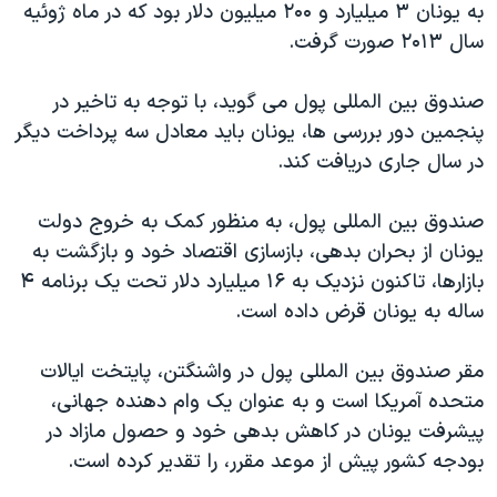
اسرائیل در جنگ
به یونان ۳ میلیارد و ۲۰۰ ميليون دلار بود که در ماه ژوئیه
سال ۲۰۱۳ صورت گرفت.
نرگس محمدی برنده جایزه نوبل صلح
همایش محافظه‌کاران آمریکا «سی‌پک»
صندوق بین المللی پول می گويد، با توجه به تاخیر در
صفحه‌های ویژه
پنجمين دور بررسی ها، یونان باید معادل سه پرداخت ديگر
در سال جاری دریافت کند.
سفر پرزیدنت ترامپ به چین
صندوق بین المللی پول، به منظور کمک به خروج دولت
یونان از بحران بدهی، بازسازی اقتصاد خود و بازگشت به
بازارها، تاکنون نزديک به ۱۶ ميليارد دلار تحت یک برنامه ۴
ساله به يونان قرض داده است.
مقر صندوق بین المللی پول در واشنگتن، پايتخت ایالات
متحده آمريکا است و به عنوان يک وام دهنده جهانی،
پیشرفت یونان در کاهش بدهی خود و حصول مازاد در
بودجه کشور پيش از موعد مقرر، را تقدیر کرده است.