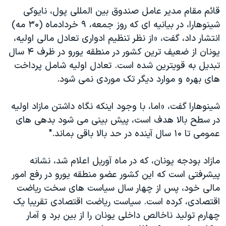
قائم مقام مدیر عامل صندوق بین المللی پول، نايوکی
شينوهارا، در بيانيه ای که روز جمعه، ۹ خردادماه (۳۰ مه)
انتشار داد، گفت، «از نظر تنظيم ادواری تعادل مالی اوليه،
يونان از ضعيف ترين کشور در منطقه یورو در ظرف ۴ سال
تبديل به قويترين شده است. تعادل اولیه شامل پرداخت
های بهره و موارد دیگر تک موردی نمی شود.
شينوهارا گفت، «اما، با وجود اينکه نگاه داشتن مازاد اولیه
در سطح بالا هدف است، پیش بینی می شود بدهی های
عمومی تا ۱۰ سال آينده در حد بالا باقی بماند."
مازاد بودجه یونان، که در ماه آوریل اعلام شد، نشانه
پیشرفتی است که اين کشور عضو منطقه یورو در رفع امور
مالی خود، پس از چهار سال سياست های سخت ریاضت
اقتصادی، کرده است. سياست رياضت اقتصادی تقريبا يک
چهارم تولید ناخالص داخلی يونان را از بين برد و آمار