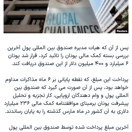
دنبال کنید
مستندها
فرهنگ و زندگی
حقوق شهروندی
انتخابات ریاست جمهوری آمریکا ۲۰۲۴
اقتصادی
حمله جمهوری اسلامی به اسرائیل
رمز مهسا
علم و فناوری
زبانهای مختلف
پس از آن که هيات مديره صندوق بین المللی پول آخرين
اسرائیل در جنگ
ورزش زنان در ایران
بررسی بسته کمک مالی يونان را تائيد کرد، قرار شد یونان
گالری عکس
اعتراضات زن، زندگی، آزادی
۶ ميليارد و ۴۰۰ ميليون دلار از اين صندوق دریافت کند.
آرشیو پخش زنده
مجموعه مستندهای دادخواهی
پرداخت اين مبلغ، که نقطه پايانی بر ۶ ماه مذاکرات مداوم
تریبونال مردمی آبان ۹۸
خواهد بود، پس از آن صورت می گيرد که صندوق بین
دادگاه حمید نوری
المللی پول و وام دهندگان اروپایی، کار تجزيه و تحليل
چهل سال گروگان‌گیری
پیشرفت یونان برمبنای موافقتنامه کمک مالی ۲۳۶ میلیارد
دلاری به آن کشور در ماه مارس گذشته را به پایان رساندند.
قانون شفافیت دارائی کادر رهبری ایران
اعتراضات مردمی آبان ۹۸
آخرین مبلغ پرداخت شده توسط صندوق بین المللی پول