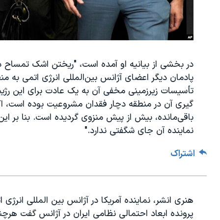
در بخشی از بیانیه او آمده است، "ریختن اشک تمساح در
پادمان دیگر اعضای آژانس بین‌المللی انرژی اتمی به منظ
تأسیسات زیرزمینی مخفی آن به یک عادت برای این رژیم
گیری آن در منطقه دچار فقدان مشروعیت بوده است، اک
باقی‌مانده، بیش از پیش منزوی گردیده‌ است. بنا بر ای
نماینده آن جای شگفتی ندارد."
اشتراک
هنری انشر، نماینده آمریکا در آژانس بین المللی انرژ
پرونده ابعاد احتمالی نظامی ایران در آژانس گفت هرچند