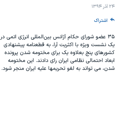
مستندها
فرهنگ و زندگی
۲۴ آذر ۱۳۹۴
حقوق شهروندی
انتخابات ریاست جمهوری آمریکا ۲۰۲۴
اشتراک
اقتصادی
حمله جمهوری اسلامی به اسرائیل
رمز مهسا
علم و فناوری
۳۵ عضو شورای حکام آژانس بین‌المللی انرژی اتمی در
اسرائیل در جنگ
ورزش زنان در ایران
یک نشست ویژه با اکثریت آرا، به قطعنامه پیشنهادی
کشورهای پنج بعلاوه یک برای مختومه شدن پرونده
گالری عکس
اعتراضات زن، زندگی، آزادی
ابعاد احتمالی نظامی ایران رای دادند. این مختومه
آرشیو پخش زنده
مجموعه مستندهای دادخواهی
شدن، می تواند به لغو تحریمها علیه ایران منجر شود.
تریبونال مردمی آبان ۹۸
دادگاه حمید نوری
چهل سال گروگان‌گیری
قانون شفافیت دارائی کادر رهبری ایران
اعتراضات مردمی آبان ۹۸
اسرائیل در جنگ