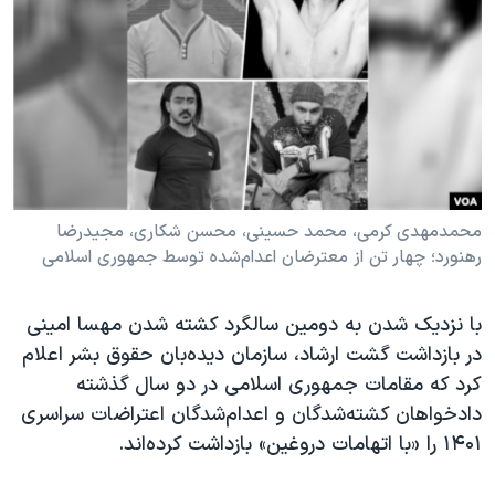
دنبال کنید
مستندها
فرهنگ و زندگی
حقوق شهروندی
انتخابات ریاست جمهوری آمریکا ۲۰۲۴
اقتصادی
حمله جمهوری اسلامی به اسرائیل
رمز مهسا
علم و فناوری
زبانهای مختلف
اسرائیل در جنگ
ورزش زنان در ایران
گالری عکس
اعتراضات زن، زندگی، آزادی
محمدمهدی کرمی، محمد حسینی، محسن شکاری، مجیدرضا
رهنورد؛ چهار تن از معترضان اعدام‌شده توسط جمهوری اسلامی
آرشیو پخش زنده
مجموعه مستندهای دادخواهی
تریبونال مردمی آبان ۹۸
با نزدیک شدن به دومین سالگرد کشته شدن مهسا امینی
دادگاه حمید نوری
در بازداشت گشت ارشاد، سازمان دیده‌بان حقوق بشر اعلام
چهل سال گروگان‌گیری
کرد که مقامات جمهوری اسلامی در دو سال گذشته
دادخواهان کشته‌شدگان و اعدام‌شدگان اعتراضات سراسری
قانون شفافیت دارائی کادر رهبری ایران
۱۴۰۱ را «با اتهامات دروغین» بازداشت کرده‌اند.
اعتراضات مردمی آبان ۹۸