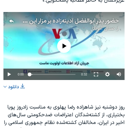
عزیزانشان به خاطر مطالبه پاسخگویی.»
حضور پدر ابوالفضل آدینه‌زاده بر مزار این جانباخته اعتراضات پس از آزادی از زندان
از
صدای آمریکا
No media source currently available
0:00
0:32
دانلود
روز دوشنبه نیز شاهزاده رضا پهلوی به مناسبت زادروز پویا
بختیاری، از کشته‌شدگان اعتراضات ضدحکومتی سال‌های
اخیر در ایران، مخالفان کشته‌شده نظام جمهوری اسلامی را