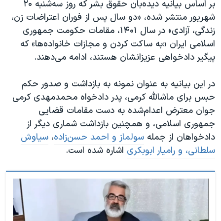
اسرائیل در جنگ
بر اساس بیانیه دیده‌بان حقوق بشر که روز سه‌شنبه ۲۰
شهریور منتشر شده، «دو سال پس از فوران اعتراضات زن،
نرگس محمدی برنده جایزه نوبل صلح
زندگی، آزادی» در سال ۱۴۰۱، مقامات حکومت جمهوری
همایش محافظه‌کاران آمریکا «سی‌پک»
اسلامی ایران «به ساکت کردن و مجازات خانواده‌ها» که
صفحه‌های ویژه
پیگیر دادخواهی عزیزانشان هستند، ادامه می‌دهند.
سفر پرزیدنت ترامپ به چین
در این بیانیه به عنوان نمونه به بازداشت و صدور حکم
حبس برای ماشالله کرمی، پدر دادخواه محمدمهدی کرمی
جوان معترض اعدام‌شده به دست مقامات قضایی
جمهوری اسلامی، و همچنین بازداشت شماری دیگر از
دادخواهان از جمله
سولماز و احمد حسن‌زاده
،
سیاوش
سلطانی، و رامیار ابوبکری
اشاره شده است.