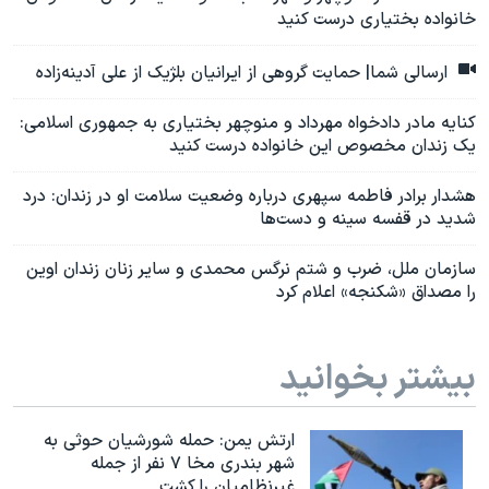
خانواده بختیاری درست کنید
ارسالی شما| حمایت گروهی از ایرانیان بلژیک از علی آدینه‌زاده
کنایه مادر دادخواه مهرداد و منوچهر بختیاری به جمهوری اسلامی:
یک زندان مخصوص این خانواده درست کنید
هشدار برادر فاطمه سپهری درباره وضعیت سلامت او در زندان: درد
شدید در قفسه سینه و دست‌ها
سازمان ملل، ضرب و شتم نرگس محمدی و سایر زنان زندان اوین
را مصداق «شکنجه» اعلام کرد
بیشتر بخوانید
ارتش یمن: حمله شورشیان حوثی به
شهر بندری مخا ۷ نفر از جمله
غیرنظامیان را کشت