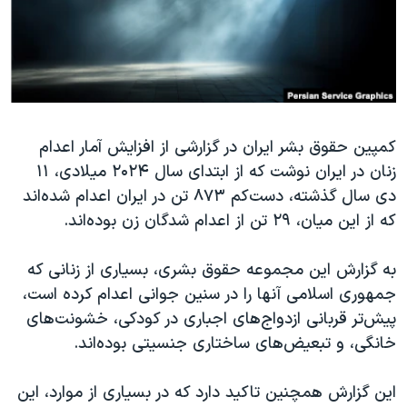
دنبال کنید
مستندها
فرهنگ و زندگی
حقوق شهروندی
انتخابات ریاست جمهوری آمریکا ۲۰۲۴
اقتصادی
حمله جمهوری اسلامی به اسرائیل
رمز مهسا
علم و فناوری
زبانهای مختلف
کمپین حقوق بشر ایران در گزارشی از افزایش آمار اعدام
اسرائیل در جنگ
ورزش زنان در ایران
زنان در ایران نوشت که از ابتدای سال ۲۰۲۴ میلادی، ۱۱
گالری عکس
اعتراضات زن، زندگی، آزادی
دی سال گذشته، دست‌کم ۸۷۳ تن در ایران اعدام شده‌اند
آرشیو پخش زنده
مجموعه مستندهای دادخواهی
که از این میان، ۲۹ تن از اعدام شدگان زن بوده‌اند.
تریبونال مردمی آبان ۹۸
به گزارش این مجموعه حقوق بشری، بسیاری از زنانی که
دادگاه حمید نوری
جمهوری اسلامی آنها را در سنین جوانی اعدام کرده است،
چهل سال گروگان‌گیری
پیش‌تر قربانی ازدواج‌های اجباری در کودکی، خشونت‌های
خانگی، و تبعیض‌های ساختاری جنسیتی بوده‌اند.
قانون شفافیت دارائی کادر رهبری ایران
اعتراضات مردمی آبان ۹۸
این گزارش همچنین تاکید دارد که در بسیاری از موارد، این