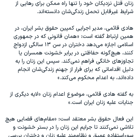
اسرائیل در جنگ
زنان قتل نزدیکان خود را تنها راه ممکن برای رهایی از
شرایط غیرقابل تحمل زندگی‌شان دانسته‌اند.
نرگس محمدی برنده جایزه نوبل صلح
همایش محافظه‌کاران آمریکا «سی‌پک»
هادی قائمی، مدیر اجرایی کمپین حقوق بشر ایران، در
صفحه‌های ویژه
همین ارتباط گفته است: «همان قانونی که در جمهوری
اسلامی اجازه می‌دهد دختران در سن ۱۳ سالگی ازدواج
سفر پرزیدنت ترامپ به چین
کنند، هیچ‌گونه حفاظتی در برابر خشونت همسران یا
تجاوزهای خانگی فراهم نمی‌‌کند. سپس این زنان را به
دلیل اقداماتی که برای فرار از جهنم زندگی‌شان انجام
داده‌اند، به اعدام محکوم می‌کند.»
به گفته هادی قائمی، موضوع اعدام زنان «لایه دیگری از
جنایات علیه زنان ایران است.»
این فعال حقوق بشر معتقد است: «مقام‌های قضایی هیچ
تلاشی نمی‌کنند تا جرایم این زنان را در بستر خشونت و
سوءاستفاده عمیق و نظام‌مند علیه زنان و دختران بررسی