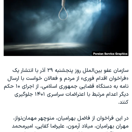
دنبال کنید
مستندها
فرهنگ و زندگی
حقوق شهروندی
انتخابات ریاست جمهوری آمریکا ۲۰۲۴
اقتصادی
حمله جمهوری اسلامی به اسرائیل
رمز مهسا
علم و فناوری
زبانهای مختلف
اسرائیل در جنگ
ورزش زنان در ایران
گالری عکس
اعتراضات زن، زندگی، آزادی
سازمان عفو بین‌الملل روز پنجشنبه ۲۹ آذر با انتشار یک
آرشیو پخش زنده
مجموعه مستندهای دادخواهی
«فراخوان اقدام فوری» از مردم و فعالان خواست با ارسال
تریبونال مردمی آبان ۹۸
نامه به دستگاه قضایی جمهوری اسلامی، از اجرای ۱۰ حکم
دادگاه حمید نوری
دیگر اعدام مرتبط با اعتراضات سراسری ۱۴۰۱ جلوگیری
کنند.
چهل سال گروگان‌گیری
قانون شفافیت دارائی کادر رهبری ایران
در این فراخوان از فاضل بهرامیان، منوچهر مهمان‌نواز،
اعتراضات مردمی آبان ۹۸
مهران بهرامیان، میلاد آرمون، علیرضا کفایی، امیرمحمد