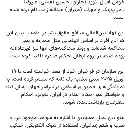
خوش اقبال، نوید نجاران، حسین نعمتی، علیرضا
اسرائیل در جنگ
بامرزپورنک و مهراب (مهران) عبدالله زاده، نام برده شده
نرگس محمدی برنده جایزه نوبل صلح
است.
همایش محافظه‌کاران آمریکا «سی‌پک»
این نهاد بین‌المللی مدافع حقوق بشر در ادامه با بیان این
صفحه‌های ویژه
که این افراد بر اساس اتهاماتی مثل محاربه و بغی
سفر پرزیدنت ترامپ به چین
محاکمه شده‌اند و روند محاکمه‌های آنها نیز غیرعادلانه
بوده است، بر لزوم ابطال احکام صادره تاکید کرده است.
این سازمان در فراخوان خود از همه خواسته است تا ۱۹
آوریل ۲۰۲۵ متنی مشابه یک نامه که منتشر کرده است، به
نمایندگی‌های جمهوری اسلامی در سراسر جهان ارسال کنند
و خواستار لغو احکام اعدام در ایران، به‌ویژه احکام
معترضان بازداشت‌شده، شوند.
عفو بین‌الملل همچنین با اشاره به شواهد موجود درباره
ضرب و شتم زندانیان، استفاده از شوک الکتریکی، خفگی،