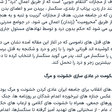
ف از مجازات "انتقام جویی" است که از طریق اعمال "درد" ( ش
ند دار زدن، پرتاب از بلندی، سنگسار ، بریدن سر و اعضای بدن 
 که در جامعه مدرن، هدف از مجازات "تربیت و تنبه و به هنجا
 طریق "محرومیت" (زندان) اعمال می شود. در جوامع مدرنی 
عی می شود که حکم بدون درد و توسط نهادهای مسئول جاری 
 های قتل های ناموسی که در آغاز این مقاله آمده نشان می د
کوشیده اند قربانی خود را با زجر و درد و شکنجه به قتل برسان
ا سنگسار می کند، پدر می گوید سنگسار را انتخاب کرده تا دخ
بیشترین زجر و درد را تحمل کند.
 حکومت در عادی سازی خشونت و مرگ
دهای انقلاب برای جامعه ایران عادی کردن خشونت و مرگ بود.
عکس جنازه های تیرخورده اعدام شدگان بر روزنامه ها، جنگ و 
ورهای جمعی، همراه با خشونت های کلامی و ارعاب های حک
 عام - از سخنرانی های تهدید آمیز گرفته تا سنگسارها، اعدام