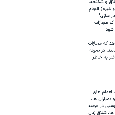
لاق و شکنجه،
و غیره) انجام
ر سازی"
که مجازات
شود.
هد که مجازات
ند. در نمونه
تر به خاطر
 اعدام های
بمباران ها،
ومتی در عرصه
 ها، شلاق زدن