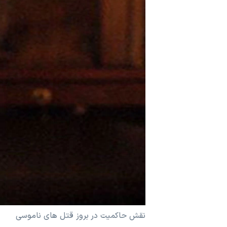
مستندها
فرهنگ و زندگی
حقوق شهروندی
انتخابات ریاست جمهوری آمریکا ۲۰۲۴
اقتصادی
حمله جمهوری اسلامی به اسرائیل
رمز مهسا
علم و فناوری
اسرائیل در جنگ
ورزش زنان در ایران
گالری عکس
اعتراضات زن، زندگی، آزادی
آرشیو پخش زنده
مجموعه مستندهای دادخواهی
تریبونال مردمی آبان ۹۸
دادگاه حمید نوری
چهل سال گروگان‌گیری
قانون شفافیت دارائی کادر رهبری ایران
اعتراضات مردمی آبان ۹۸
نقش حاکمیت در بروز قتل های ناموسی
اسرائیل در جنگ