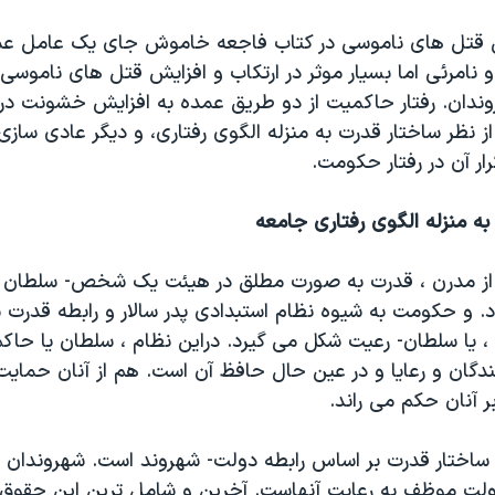
ل قتل های ناموسی در کتاب فاجعه خاموش جای یک عامل ع
امرئی اما بسیار موثر در ارتکاب و افزایش قتل های ناموسی. 
ندان. رفتار حاکمیت از دو طریق عمده به افزایش خشونت د
ز نظر ساختار قدرت به منزله الگوی رفتاری، و دیگر عادی سا
ار آن در رفتار حکومت.
از مدرن ، قدرت به صورت مطلق در هیئت یک شخص- سلطان ی
. و حکومت به شیوه نظام استبدادی پدر سالار و رابطه قدرت 
 ، یا سلطان- رعیت شکل می گیرد. دراین نظام ، سلطان یا حاک
دگان و رعایا و در عین حال حافظ آن است. هم از آنان حمای
 آنان حکم می راند.
ساختار قدرت بر اساس رابطه دولت- شهروند است. شهروندان 
دولت موظف به رعایت آنهاست. آخرین و شامل ترین این حقوق د