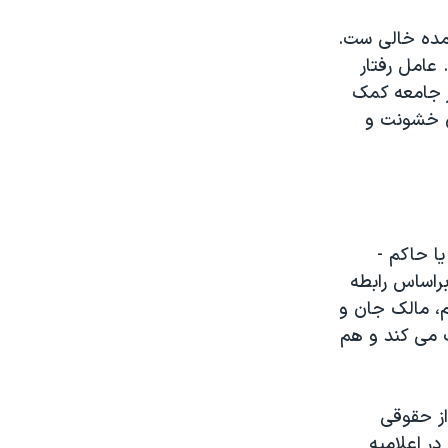
مده خالی ست.
عامل رفتار
ر جامعه کمک
زی خشونت و
ا حاکم -
براساس رابطه
م، مالک جان و
ت می کند و هم
از حقوقی
ر اعلامیه