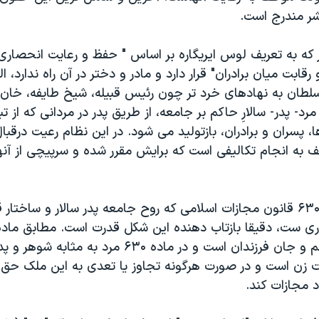
ر مندرج است.
ر که به تعریف لوس ایریگاره بر اساس " حفظ و رعایت انحصاری
رقابت میان برادران" قرار دارد و مادر و دختر در آن راه ندارد، 
سلطان به نهادهای خرد تر چون رئیس قبیله، شیخ طایفه، خان،
د- پدر- سالارِ حاکم بر جامعه، از طریق پدر در مردانی که از تبا
 پسران و برادران، بازتولید می شود. در این نظام رعیت درقب
ظف به انجام تکالیفی است که برایش مقرر شده و سرپیچی از آ
دو ماده ۲۲۰ و ۶۳۰ قانون مجازات اسلامی که روح جامعه پدر سالار و ساخ
پدری مالک جسم و جان فرزندان است و در ماده ۶۳۰ مرد 
زن است و در صورت هرگونه تجاوز یا تعدی به این ملک حق دا
 مجازات کند.