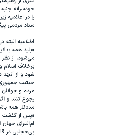
گیری از رفتاره
خودسرانه جنبه س
را در اعلامیه ز
ستاد مردمی پيگ
اطلاعیه البته در
«بايد همه بدان
مي‌شود، از نظر
برخلاف اسلام و
شود و از آنچه 
حيثيت جمهوري ا
مردم و جوانان ح
رجوع كنند و اگ
مددكار همه باش
«پس از گذشت سی
ام‌القرای جهان
بی‌حجابی در قان