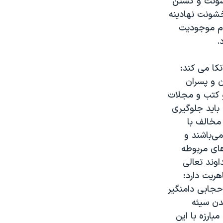
خشونت و کشتن
 خشونت نهادینه
لام موجوديت
.
تکا می کند:
ن و پسران
و كتب و مجلات
بايد جلوگيری
مخالف با
ی‌باشند و
های مربوطه
وند تعالی
ریت دارد:
حجابی دامنگير
دن سيئه
بارزه با اين