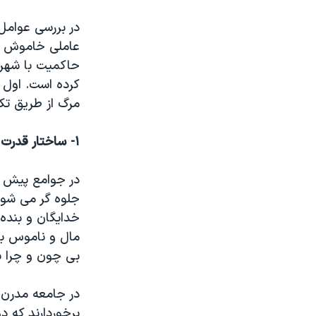
نرگس محمدی برنده جایزه نوبل صلح
در بررسی عوام
همایش محافظه‌کاران آمریکا «سی‌پک»
عاملی خاموش و ن
حاکمیت با شهرو
صفحه‌های ویژه
کرده است. اول ا
سفر پرزیدنت ترامپ به چین
مرگ از طریق تکر
۱- ساختار قدرت به منزله الگوی رفتاری جامعه
در جوامع پیش 
جلوه گر می شود
خدایگان و بنده
مال و ناموس بن
بی چون و چرا بر
در جامعه مدرن 
برخوردارند که 