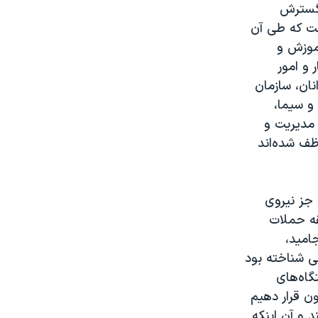
عنوان "گسترش
شت كه طی آن
آموزش و
 و امور
نان، سازمان
و سيما،
 مديريت و
 قالب ۲۲۱ ماده واحده موظف شده‌اند
 جز نيروی
قه حملات
اميد،
جابی شناخته بود
گاه‌های
ن قرار دهيم
و آن اينكه