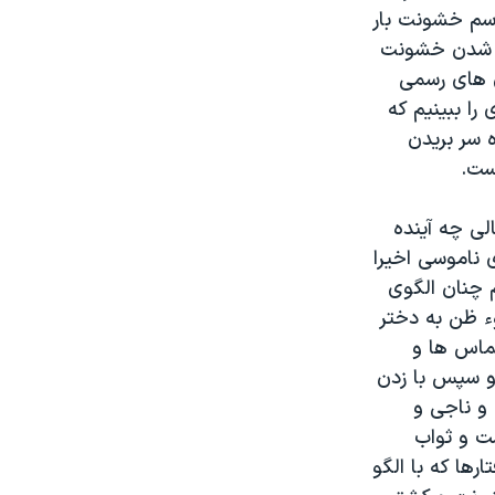
اسم خشونت بار
ی شدن خشونت
 های رسمی
را ببینیم که
 سر بریدن
ست.
لی چه آینده
 ناموسی اخیرا
م چنان الگوی
ء ظن به دختر
تماس ها و
و سپس با زدن
 و ناجی و
ت و ثواب
رها که با الگو