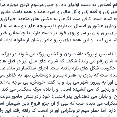
ام قصاص به دست اولیای دم، و حتی مرسوم کردن دوباره مر
یر زنی و قمه زنی و گل مالی و غیره همه و همه باعث عاد
ت شده است. کافی ست نگاهی به عکس های متعدد خبرگزاری
عزاداری عاشورای امسال بیندازیم تا پسربچه های دو سه ساله ای 
یری برای زدن بر سر و روی خود در دست دارند با چشمانی خیره
ا می کنند. و این همه برای پدرو مادران شان از مقوله ثواب ا
با تقدیس و بزرگ داشتِ زدن و کشتن بزرگ می شوند در بزرگسا
عه شان رقم می زنند؟ شگفتا که شیوه های قتل نیز در قتل های
از حکومت شکل های تازه یافته است. اجرای سنگسار در ملاء عا
ده است که پدری به همراه پسر و دوستانش تنها به خاطر سو
 اورا به بیرون شهر می برد و به گفته خودش، بی توجه به ال
 و رنجی که می کشیده است، او را تادم مرگ سنگسار می کند 
 او پایان می دهد.این پدر احتمالا خود رادر نقش مامور دولت
منکرات می دیده است که نهی از آن جزو فروع دین شیعیان اس
رد. اما خطر مهم تر ونگرانی آور تر آنست که رفته رفته این رفتا