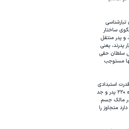
 تبارشناسی
الگوی ساختار
 و پدر منتقل
ر پدرند، یعنی
ال سلطان حقی
نها مستوجب
تار قدرت استبدادی
بر قوانین آن جاری ست، دقیقا بازتاب دهنده این شکل قدرت است. مطابق ماده ۲۲۰ پدر و جد
به مثابه شوهر و پدر مالک جسم
رد متجاوز را