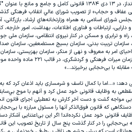
بلای خانمان ‌برانداز، در ۱۳ دی ۱۳۸۴ قانونی كامل و جامع و مانع با 
يی عفاف و حجاب» از تصويب شورای عالي انقلاب فرهنگی گذ
لس شورای اسلامی به همراه وزارتخانه‌هاي ارشاد، بازرگانی، 
 دارايی، ارتباطات و فناوری اطلاعات، بهداشت، امور خارجه، كار
راه و ترابری و مسكن در كنار نيروی انتظامی، سازمان ملی جوا
، سازمان تربيت بدنی، سازمان بسيج مستضعفين، سازمان صدا 
حيای امر به معروف و نهی از منكر، سازمان بهزيستی، سازمان
برنامه‌ريزی و سازمان ميراث فرهنگی و گردشگری، در
 مقابله با بی‌حجابی برخيزند...»
ی دهد: «...اما با كمال تاسف و شرمساری بايد اذعان كرد كه به
مقطعی به وظايف قانونی خود عمل كرد و آنهم با موج بي‌ساب
ی مواجه گشت و دست آخر كارش به تعطيلی اجرای قانون انج
يچكدام از ۲۶ دستگاهی كه قانون فوق‌الذكر آنها را مسئول مبارزه با بی‌ح
ايف قانونی خود عمل نكرده‌اند! اگر اين بی‌اعتنايی آشكار دست
بی‌حجابي را در كنار گذشت پنج سال از تاريخ تصويب اين قانو
ولناك است كه پيش چشم هر ناظر بي‌طرفی خودنمايی می‌كند 