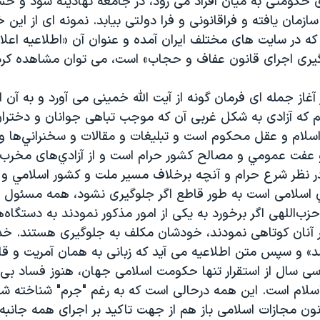
ای حکومتی به میان افراد می رود، در جامعه نهادینه شود و 
ازمان یافته و فراقانونی و فرا دولتی بیابد. نمونه ای از این
یر که در سایت های مختلف ایران آمده و عنوان آن «اطلاعيه‌ اع
يری اجرای قانون عفاف و حجاب» است، می توان مشاهده کرد
 آغاز جمله ای فرمان گونه از آیت الله خمینی می آورد و به آن ا
يم كه آزادی به شكل غربی آن كه موجب تباهی جوانان و دخترا
 اسلام و عقل محكوم است و تبليغات و مقالات و سخنراني‌ها 
 عفت عمومي و مصالح كشور حرام است و از آزادي‌های مخرب 
در نظر شرع حرام و آنچه برخلاف مسير ملت و كشور اسلامي و 
سلامی است به طور قاطع اگر جلوگيری نشود، همه مسئول م
زب‌اللهی اگر برخورد به يكی از امور مذكور نمودند به دستگاه‌
ر آنان كوتاهی نمودند، خودشان مكلف به جلوگيری هستند. خدا
د» و سپس متن اطلاعیه می آید که زبانی به همان آمریت و قاه
 سال از استقرار تنها حكومت اسلامی جهان، هنوز فساد بی‌
 اسلام است. اين همه درحالی است كه به رغم "جرم" شناخته ش
ون مجازات اسلامی باز هم از جهت تاكيد بر اجرای همه جانبه م