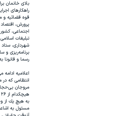
راهكارهای اجرا
قوه قضائيه و مج
پرورش، اقتصاد و
اجتماعی، كشور، 
تبليغات اسلامی
شهرداری، ستاد ا
رسما و قانونا به
اعلامیه ادامه م
انتظامی كه در 
مروجان بی‌حجاب
ه
به هيچ يك از وظ
مسئول به اشاعه 
آنوقت حقيقتی ه