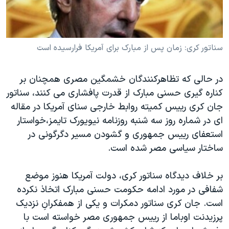
دنبال کنید
مستندها
فرهنگ و زندگی
حقوق شهروندی
انتخابات ریاست جمهوری آمریکا ۲۰۲۴
سناتور کری: زمان پس از مبارک برای آمریکا فرارسیده است
اقتصادی
حمله جمهوری اسلامی به اسرائیل
رمز مهسا
علم و فناوری
زبانهای مختلف
در حالی که تظاهرکنندگان خشمگین مصری همچنان بر
اسرائیل در جنگ
ورزش زنان در ایران
کناره گیری حسنی مبارک از قدرت پافشاری می کنند، سناتور
گالری عکس
اعتراضات زن، زندگی، آزادی
جان کری رییس کمیته روابط خارجی سنای آمریکا در مقاله
ای در شماره روز سه شنبه روزنامه نیویورک تایمز،خواستار
آرشیو پخش زنده
مجموعه مستندهای دادخواهی
استعفای رییس جمهوری و گشودن مسیر دگرگونی در
تریبونال مردمی آبان ۹۸
ساختار سیاسی مصر شده است.
دادگاه حمید نوری
بر خلاف دیدگاه سناتور کری، دولت آمریکا هنوز موضع
چهل سال گروگان‌گیری
شفافی در مورد ادامه حکومت حسنی مبارک اتخاذ نکرده
قانون شفافیت دارائی کادر رهبری ایران
است. جان کری سناتور دمکرات و یکی از همفکرانِ نزدیک
اعتراضات مردمی آبان ۹۸
پرزیدنت اوباما از رییس جمهوری مصر خواسته است با