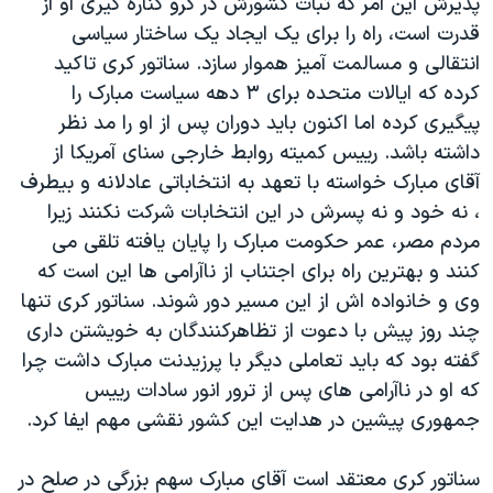
پذیرش این امر که ثبات کشورش در گرو کناره گیری او از
اسرائیل در جنگ
قدرت است، راه را برای یک ایجاد یک ساختار سیاسی
نرگس محمدی برنده جایزه نوبل صلح
انتقالی و مسالمت آمیز هموار سازد. سناتور کری تاکید
همایش محافظه‌کاران آمریکا «سی‌پک»
کرده که ایالات متحده برای ۳ دهه سیاست مبارک را
پیگیری کرده اما اکنون باید دوران پس از او را مد نظر
صفحه‌های ویژه
داشته باشد. رییس کمیته روابط خارجی سنای آمریکا از
سفر پرزیدنت ترامپ به چین
آقای مبارک خواسته با تعهد به انتخاباتی عادلانه و بیطرف
، نه خود و نه پسرش در این انتخابات شرکت نکنند زیرا
مردم مصر، عمر حکومت مبارک را پایان یافته تلقی می
کنند و بهترین راه برای اجتناب از ناآرامی ها این است که
وی و خانواده اش از این مسیر دور شوند. سناتور کری تنها
چند روز پیش با دعوت از تظاهرکنندگان به خویشتن داری
گفته بود که باید تعاملی دیگر با پرزیدنت مبارک داشت چرا
که او در ناآرامی های پس از ترور انور سادات رییس
جمهوری پیشین در هدایت این کشور نقشی مهم ایفا کرد.
سناتور کری معتقد است آقای مبارک سهم بزرگی در صلح در