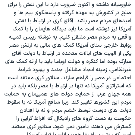
خاورمیانه داشته و اکنون ضرورت دارد تا این نقش را برای
صلح در کشورش به عهده گرفته و پاسخگوی بیم ها و
امیدهای مردم مصر باشد. آقای کری در ارتباط با نقش
آمریکا نیز نوشته است ما باید دیدگاه هایمان را با کمک
واقعی به مردم مصر منتقل کنیم. به نوشته رییس کمیته
روابط خارجی سنای آمریکا کمک های مالی به ارتش مصر
یکی از الویت های ایالات متحده در ارتباط با دولت آقای
مبارک بوده اما کنگره و دولت اوباما باید با ارائه کمک های
غیرنظامی، زمینه ایجاد مشاغل جدید و بهبود شرایط
اجتماعی در مصر را فراهم سازند. سناتور کری معتقد است
که استراتژی آمریکا نه تنها در ارتباط با مصر بلکه باید در
همه جهان عرب از حمایت دولت های همپیمان به حمایت
مردم این کشورها تغییر کند. زیرا منافع آمریکا نه با سقوط
دولت های دوست توسط خشم مردم و نه با افتادن
حکومت به دست گروه های رادیکال که افراط گرایی را
گسترش می دهند، تامین نمی شود. سناتور کری معتقد
است که بهترین راه بقا همپیمانان با ثبات آمریکا،