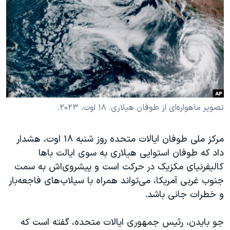
دنبال کنید
مستندها
فرهنگ و زندگی
حقوق شهروندی
انتخابات ریاست جمهوری آمریکا ۲۰۲۴
اقتصادی
حمله جمهوری اسلامی به اسرائیل
رمز مهسا
علم و فناوری
زبانهای مختلف
اسرائیل در جنگ
ورزش زنان در ایران
گالری عکس
اعتراضات زن، زندگی، آزادی
تصویر ماهواره‌ای از طوفان هیلاری. ۱۸ اوت، ۲۰۲۳.
آرشیو پخش زنده
مجموعه مستندهای دادخواهی
مرکز ملی طوفان ایالات متحده روز شنبه ۱۸ اوت، هشدار
تریبونال مردمی آبان ۹۸
داد که طوفان استوایی هیلاری به سوی ایالت باها
دادگاه حمید نوری
کالیفرنیای مکزیک در حرکت است و پیشروی‌اش به سمت
چهل سال گروگان‌گیری
جنوب غربی آمریکا، می‌تواند همراه با سیلاب‌های فاجعه‌بار
و خطرات جانی باشد.
قانون شفافیت دارائی کادر رهبری ایران
اعتراضات مردمی آبان ۹۸
جو بایدن، رئیس جمهوری ایالات متحده، گفته است که