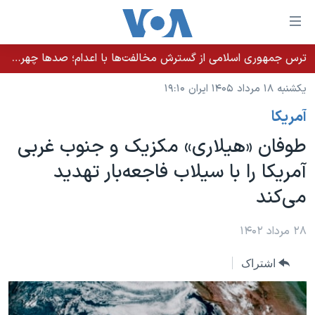
ینکهای
ابل
سترسی
ترس جمهوری اسلامی از گسترش مخالفت‌ها با اعدام؛ صدها چهره شناخته‌شده به دادسرا احضار شدند
خانه
هش
یکشنبه ۱۸ مرداد ۱۴۰۵ ایران ۱۹:۱۰
نسخه سبک وب‌سایت
ه
آمريکا
حتوای
موضوع ها
صلی
طوفان «هیلاری» مکزیک و جنوب غربی
برنامه های تلویزیونی
ایران
هش
آمریکا را با سیلاب فاجعه‌بار تهدید
جدول برنامه ها
ه
آمریکا
می‌کند
فحه
صفحه‌های ویژه
جهان
صلی
فرکانس‌های صدای آمریکا
ورزشی
جام جهانی ۲۰۲۶
۲۸ مرداد ۱۴۰۲
هش
پخش رادیویی
ه
گزیده‌ها
عملیات خشم حماسی
اشتراک
ستجو
۲۵۰سالگی آمریکا
ویژه برنامه‌ها
یادگیری زبان انگلیسی
ویدیوها
بایگانی برنامه‌های تلویزیونی