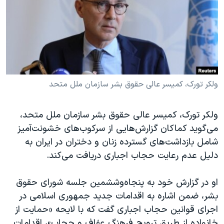
دنبال کنید
مستندها
فرهنگ و زندگی
حقوق شهروندی
انتخابات ریاست جمهوری آمریکا ۲۰۲۴
اقتصادی
حمله جمهوری اسلامی به اسرائیل
رمز مهسا
علم و فناوری
زبانهای مختلف
اسرائیل در جنگ
ورزش زنان در ایران
ولکر تورک، کمیسر عالی حقوق بشر سازمان ملل متحد
گالری عکس
اعتراضات زن، زندگی، آزادی
ولکر تورک، کمیسر عالی حقوق بشر سازمان ملل متحد،
آرشیو پخش زنده
مجموعه مستندهای دادخواهی
می‌گوید کماکان گزارش‌هایی از سرکوب‌های خشونت‌آمیز
تریبونال مردمی آبان ۹۸
شامل بازداشت‌های گسترده زنان و دختران در ایران به
دلیل عدم رعایت حجاب اجباری دریافت می‌کند.
دادگاه حمید نوری
چهل سال گروگان‌گیری
او در گزارش خود به پنجاه‌و‌ششمین جلسه شورای حقوق
قانون شفافیت دارائی کادر رهبری ایران
بشر، ضمن اشاره به اقدامات جدید جمهوری اسلامی در
اجرای قوانین حجاب اجباری گفت که با لایحه «حمایت از
اعتراضات مردمی آبان ۹۸
خانواده از طریق ترویج فرهنگ عفاف و حجاب»، اقدامات