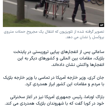
دنبال کنید
مستندها
فرهنگ و زندگی
حقوق شهروندی
انتخابات ریاست جمهوری آمریکا ۲۰۲۴
اقتصادی
حمله جمهوری اسلامی به اسرائیل
رمز مهسا
علم و فناوری
تصویر گرفته شده از تلویزیون که انتقال یک مجروح حملات متروی
زبانهای مختلف
بروکسل را نشان می دهد.
اسرائیل در جنگ
ورزش زنان در ایران
گالری عکس
اعتراضات زن، زندگی، آزادی
ساعاتی پس از انفجارهای پیاپی تروریستی در پایتخت
آرشیو پخش زنده
مجموعه مستندهای دادخواهی
بلژیک، مقامات بین المللی و کشورهای دیگر به این
انفجارها واکنش نشان داده‌اند.
تریبونال مردمی آبان ۹۸
دادگاه حمید نوری
جان کری، وزیر خارجه آمریکا در تماسی با وزیر خارجه بلژیک
چهل سال گروگان‌گیری
با مردم و مقامات این کشور ابراز همدردی کرد.
قانون شفافیت دارائی کادر رهبری ایران
باراک اوباما، رئیس جمهوری آمریکا نیز در آغاز سخنرانی
اعتراضات مردمی آبان ۹۸
خود در کوبا گفت که با شهروندان بلژیک همدردی می کند.