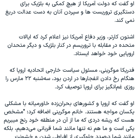
اسرائیل در جنگ
او گفت که دولت آمریکا از هیچ کمکی به بلژیک برای
دستگیری تروریست ها و سپردن آنان به دست عدالت دریغ
نرگس محمدی برنده جایزه نوبل صلح
نمی کند.
همایش محافظه‌کاران آمریکا «سی‌پک»
صفحه‌های ویژه
اشتون کارتر، وزیر دفاع آمریکا نیز اعلام کرد که ایالات
متحده در مقابله با تروریسم در کنار بلژیک و دیگر متحدان
سفر پرزیدنت ترامپ به چین
اروپایی خود خواهد ایستاد.
فدریکا موگرینی، مسئول سیاست خارجی اتحادیه اروپا که
هنگام رخ دادن انفجارها در اردن بود، سه‌شنبه ۲۲ مارس را
روزی غم‌انگیز برای اروپا توصیف کرد.
او گفت که اروپا و کشورهای بحران‌زده خاورمیانه با مشکلی
یکسان مواجه هستند. خانم موگرینی اضافه کرد: "مشخص
هست که ریشه دردی که ما از آن در منطقه خود رنج میبریم
یکی است و ما هم نه تنها مانند شما قربانی می‌دهیم، بلکه
مانند شما درصدد جلوگیری از افراطی شدن و خشونت