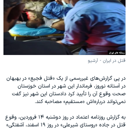
دنبال کنید
مستندها
فرهنگ و زندگی
حقوق شهروندی
انتخابات ریاست جمهوری آمریکا ۲۰۲۴
اقتصادی
حمله جمهوری اسلامی به اسرائیل
رمز مهسا
علم و فناوری
زبانهای مختلف
اسرائیل در جنگ
ورزش زنان در ایران
گالری عکس
اعتراضات زن، زندگی، آزادی
قتل در ایران - آرشیو
آرشیو پخش زنده
مجموعه مستندهای دادخواهی
در پی گزارش‌های غیررسمی از یک «قتل فجیع» در بهبهان
تریبونال مردمی آبان ۹۸
در آستانه نوروز، فرماندار این شهر در استان خوزستان
دادگاه حمید نوری
صحت وقوع آن را تأیید کرد دادستان این شهر نیز گفت
چهل سال گروگان‌گیری
نمی‌تواند درباره‌اش «مستقیم» مصاحبه کند.
قانون شفافیت دارائی کادر رهبری ایران
به گزارش روزنامه اعتماد در روز دوشنبه ۱۴ فروردین، وقوع
اعتراضات مردمی آبان ۹۸
قتل در جاده «روستای شیرعلی» در روز ۱۹ اسفند، آشفتگی»