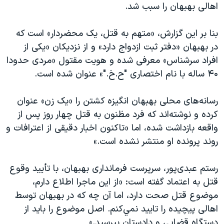
اسرائیل در جنگ
اهالی بهبهان را سبب شد.
نرگس محمدی برنده جایزه نوبل صلح
بنا بر این گزارش، «متهم به قتل، یک محضردار» است که
همایش محافظه‌کاران آمریکا «سی‌پک»
در بهبهان «دفتر ثبت ازدواج دارد» و از نزدیکان «یکی از
صفحه‌های ویژه
افراد سرشناس» معرفی شده و هویت مقتول «مردی حدودا
۴۰ ساله با نام اختصاری "ح.خ."» عنوان شده است.
سفر پرزیدنت ترامپ به چین
رسانه‌های محلی بهبهان انگیزه کشتن را «یک زن» عنوان
کرده و نوشته‌اند که فرد مظنون به قتل چهار روز پس از
واقعه بازداشت شده، اما «تاکنون اخبار دقیقی از اعترافات و
روند پرونده او منتشر نشده است.»
رستم عبدی‌پور، سرپرست فرمانداری بهبهان، با تأیید وقوع
قتل به اعتماد گفته است: «از این ماجرا اطلاع دارم،
موضوع قتل صحت دارد، اما آن چه كه در بهبهان توسط
اهالی پيچيده را تاييد نمي‌كنم. اصل موضوع را بايد از
دستگاه قضايی و دادستان بپرسيد.»