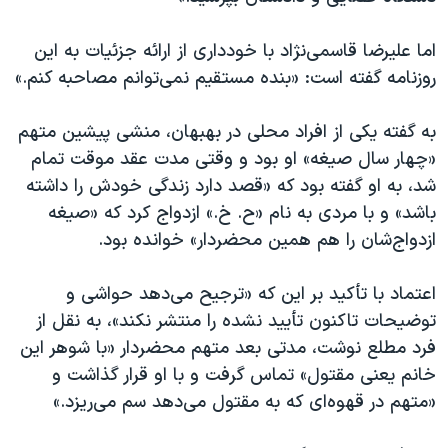
اما علیرضا قاسمی‌نژاد با خودداری از ارائه جزئیات به این
روزنامه گفته است: «بنده مستقيم نمی‌توانم مصاحبه كنم.»
به گفته یکی از افراد محلی در بهبهان، منشی پیشین متهم
«چهار سال صیغه» او بود و وقتی مدت عقد موقت تمام
شد، به او گفته بود که «قصد دارد زندگی خودش را داشته
باشد» و با مردی به نام «ح. خ.» ازدواج کرد که «صيغه
ازدواج‌شان را هم همين محضردار» خوانده بود.
اعتماد با تأکید بر این که «ترجیح می‌دهد حواشی و
توضیحات تاکنون تأیید نشده را منتشر نکند»، به نقل از
فرد مطلع نوشت، مدتی بعد متهم محضردار «با شوهر این
خانم یعنی مقتول» تماس گرفت و با او قرار گذاشت و
«متهم در قهوه‌ای که به مقتول می‌دهد سم می‌ریزد.»