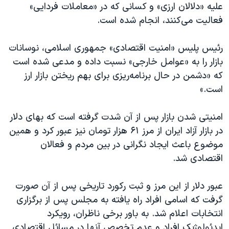
اسرائیل در جنگ
علیه «دلالان ارزی» و کسانی که در «معاملات فردایی»
فعالیت می‌کنند، انجام شده است.
نرگس محمدی برنده جایزه نوبل صلح
همایش محافظه‌کاران آمریکا «سی‌پک»
رئیس پلیس «امنیت اقتصادی» جمهوری اسلامی، نوسانات
صفحه‌های ویژه
بازار را به «عوامل خارجی» نسبت داده و مدعی شده است
که «دشمن در حال برنامه‌ریزی برای بهم ریختن بازار ارز
سفر پرزیدنت ترامپ به چین
است.»
امنیتی شدن بازار پس از آن شدت گرفته است که بهای دلار
در بازار آزاد ایران از مرز ۶۱ هزار تومان نیز عبور کرد و همین
موضوع باعث ایجاد نگرانی در بین مردم و فعالان
اقتصادی شد.
عبور دلار از این مرز و ثبت رکورد تاریخی پس از آن صورت
گرفت که اسامی افراد راه یافته به مجلس پس از برگزاری
انتخابات اعلام شد. به باور برخی ناظران، رویکرد
ایدئولوژیک افراد و عدم تخصص آنها در مسائل اقتصادی