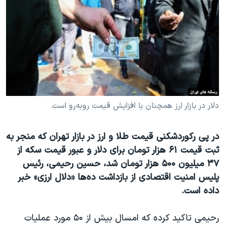
دنبال کنید
مستندها
فرهنگ و زندگی
حقوق شهروندی
انتخابات ریاست جمهوری آمریکا ۲۰۲۴
اقتصادی
حمله جمهوری اسلامی به اسرائیل
رمز مهسا
علم و فناوری
زبانهای مختلف
اسرائیل در جنگ
ورزش زنان در ایران
گالری عکس
اعتراضات زن، زندگی، آزادی
دلار در بازار ارز همچنان با افزایش قیمت روبه‌رو است.
آرشیو پخش زنده
مجموعه مستندهای دادخواهی
در پی رکوردشکنی قیمت طلا و ارز در بازار تهران که منجر به
تریبونال مردمی آبان ۹۸
ثبت قیمت ۶۱ هزار تومان برای دلار و عبور قیمت سکه از
دادگاه حمید نوری
۳۷ میلیون ۵۰۰ هزار تومان شد، حسین رحیمی، رئیس
چهل سال گروگان‌گیری
پلیس امنیت اقتصادی از بازداشت‌ ده‌ها «دلال ارزی» خبر
داده است.
قانون شفافیت دارائی کادر رهبری ایران
اعتراضات مردمی آبان ۹۸
رحیمی تاکید کرده که امسال بیش از ۵۰ مورد عملیات