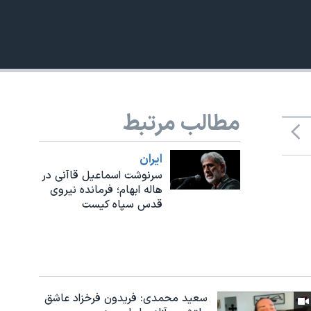
مطالب مرتبط
ايران
سرنوشت اسماعیل قاآنی در
هاله ابهام؛ فرمانده نیروی
قدس سپاه کیست
سعید محمدی: فریدون فرخزاد عاشق