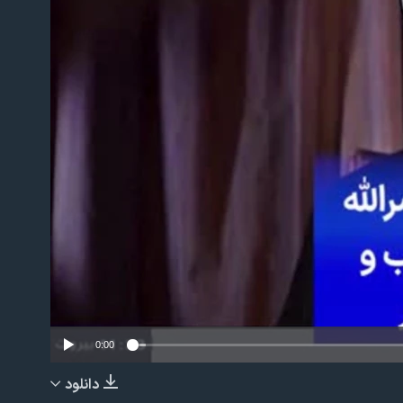
No m
0:00
دانلود
EMBED