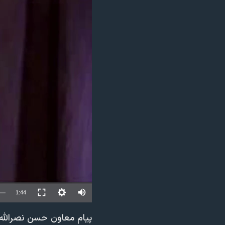
مستندها
فرهنگ و زندگی
حقوق شهروندی
انتخابات ریاست جمهوری آمریکا ۲۰۲۴
اقتصادی
حمله جمهوری اسلامی به اسرائیل
رمز مهسا
علم و فناوری
اسرائیل در جنگ
ورزش زنان در ایران
گالری عکس
اعتراضات زن، زندگی، آزادی
آرشیو پخش زنده
مجموعه مستندهای دادخواهی
تریبونال مردمی آبان ۹۸
دادگاه حمید نوری
چهل سال گروگان‌گیری
قانون شفافیت دارائی کادر رهبری ایران
1:44
اعتراضات مردمی آبان ۹۸
پیام معاون حسن نصرالله 
اسرائیل در جنگ