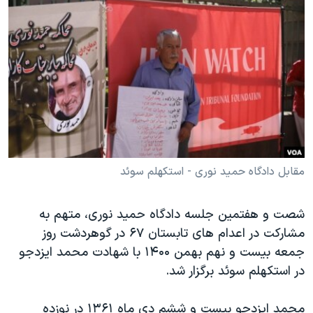
دنبال کنید
مستندها
فرهنگ و زندگی
حقوق شهروندی
انتخابات ریاست جمهوری آمریکا ۲۰۲۴
اقتصادی
حمله جمهوری اسلامی به اسرائیل
رمز مهسا
علم و فناوری
زبانهای مختلف
اسرائیل در جنگ
ورزش زنان در ایران
گالری عکس
اعتراضات زن، زندگی، آزادی
آرشیو پخش زنده
مجموعه مستندهای دادخواهی
مقابل دادگاه حمید نوری - استکهلم سوئد
تریبونال مردمی آبان ۹۸
شصت و هفتمین جلسه دادگاه حمید نوری، متهم به
دادگاه حمید نوری
مشارکت در اعدام های تابستان ۶۷ در گوهردشت روز
چهل سال گروگان‌گیری
جمعه بیست و نهم بهمن ۱۴۰۰ با شهادت محمد ایزدجو
قانون شفافیت دارائی کادر رهبری ایران
در استکهلم سوئد برگزار شد.
اعتراضات مردمی آبان ۹۸
محمد ایزدجو بیست و ششم دی ماه ۱۳۶۱ در نوزده