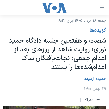
ینکهای
ابل
سترسی
جمعه ۱۶ مرداد ۱۴۰۵ ایران ۱۹:۲۲
خانه
هش
گزيده‌ها
نسخه سبک وب‌سایت
ه
شصت و هفتمین جلسه دادگاه حمید
حتوای
موضوع ها
نوری؛ روایت شاهد از روزهای بعد از
صلی
برنامه های تلویزیونی
ایران
هش
اعدام جمعی: نجات‌یافتگان ساک‌
جدول برنامه ها
ه
آمریکا
اعدام‌شده‌ها را بستند
فحه
صفحه‌های ویژه
جهان
صلی
فرکانس‌های صدای آمریکا
حمیده آرمیده
ورزشی
جام جهانی ۲۰۲۶
هش
پخش رادیویی
ه
گزیده‌ها
عملیات خشم حماسی
۲۹ بهمن ۱۴۰۰
ستجو
۲۵۰سالگی آمریکا
ویژه برنامه‌ها
یادگیری زبان انگلیسی
اشتراک
ویدیوها
بایگانی برنامه‌های تلویزیونی