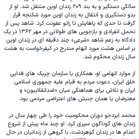
اسرائیل در جنگ
سالگی دستگیر و به بند ۲۰۹ زندان اوین منتقل شد. او از
نرگس محمدی برنده جایزه نوبل صلح
بدو دستگیری و انتقال به زندان اوین مورد شکنجه قرار
گرفت تا حدی که پاهایش تا زانو عفونت کرد. شاهد پس از
همایش محافظه‌کاران آمریکا «سی‌پک»
تحمل انفرادی و بازجویی های طولانی در مهر ۱۳۶۲ در یک
صفحه‌های ویژه
دادگاه به زعم شاهد «شرعی» چند دقیقه ای در زندان اوین
سفر پرزیدنت ترامپ به چین
بر اساس هشت مورد اتهام مندرج در کیفرخواست به هشت
سال زندان محکوم شد.
از موارد اتهامی او، همکاری با سازمان چریک های فدایی
خلق ایران، دعوت مردم به قیام علیه جمهوری اسلامی
ایران و تلاش برای هماهنگی میان «ضدانقلابیون» و
معترضان یا همان جنبش های اعتراضی مردمی بود.
محمد ایزدجو دوران محکومیت خود را طی چهار سال در
زندان های گوناگون سپری کرد. او چند ماه پیش از شروع
اعدام ها در زندان گوهردشت، با گروهی از زندانیان در حال