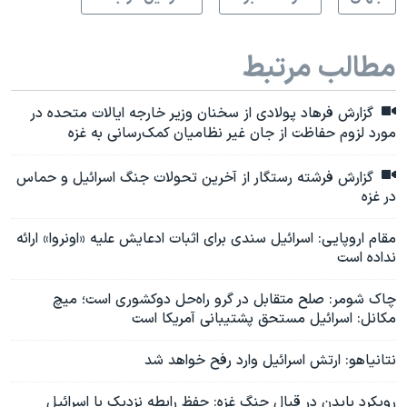
مطالب مرتبط
گزارش فرهاد پولادی از سخنان وزیر خارجه ایالات متحده در
مورد لزوم حفاظت از جان غیر نظامیان کمک‌رسانی به غزه
گزارش فرشته رستگار از آخرین تحولات جنگ اسرائیل و حماس
در غزه
مقام اروپایی: اسرائيل سندی برای اثبات ادعایش علیه «اونروا» ارائه
نداده است
چاک شومر: صلح متقابل در گرو راه‌حل دوکشوری است؛ میچ
مکانل: اسرائیل مستحق پشتیبانی آمریکا است
نتانیاهو: ارتش اسرائيل وارد رفح خواهد شد
رویکرد بایدن در قبال جنگ غزه: حفظ رابطه نزدیک با اسرائیل