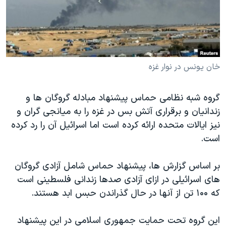
دنبال کنید
مستندها
فرهنگ و زندگی
حقوق شهروندی
انتخابات ریاست جمهوری آمریکا ۲۰۲۴
اقتصادی
حمله جمهوری اسلامی به اسرائیل
رمز مهسا
علم و فناوری
خان یونس در نوار غزه
زبانهای مختلف
اسرائیل در جنگ
ورزش زنان در ایران
گروه شبه نظامی حماس پیشنهاد مبادله گروگان ها و
گالری عکس
اعتراضات زن، زندگی، آزادی
زندانیان و برقراری آتش بس در غزه را به میانجی گران و
آرشیو پخش زنده
مجموعه مستندهای دادخواهی
نیز ایالات متحده ارائه کرده است اما اسرائیل آن را رد کرده
است.
تریبونال مردمی آبان ۹۸
دادگاه حمید نوری
بر اساس گزارش ها، پیشنهاد حماس شامل آزادی گروگان
چهل سال گروگان‌گیری
های اسرائیلی در ازای آزادی صدها زندانی فلسطینی است
که ۱۰۰ تن از آنها در حال گذراندن حبس ابد هستند.
قانون شفافیت دارائی کادر رهبری ایران
اعتراضات مردمی آبان ۹۸
این گروه تحت حمایت جمهوری اسلامی در این پیشنهاد