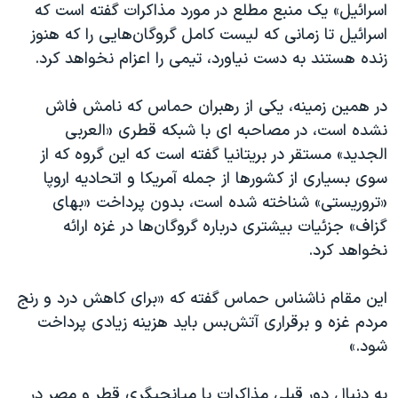
اسرائیل در جنگ
اسرائیل» یک منبع مطلع در مورد مذاکرات گفته است که
اسرائیل تا زمانی که لیست کامل گروگان‌هایی را که هنوز
نرگس محمدی برنده جایزه نوبل صلح
زنده هستند به دست نیاورد، تیمی را اعزام نخواهد کرد.
همایش محافظه‌کاران آمریکا «سی‌پک»
صفحه‌های ویژه
در همین زمینه، یکی از رهبران حماس که نامش فاش
نشده است، در مصاحبه ای با شبکه قطری «العربی
سفر پرزیدنت ترامپ به چین
الجدید» مستقر در بریتانیا گفته است که این گروه که از
سوی بسیاری از کشورها از جمله آمریکا و اتحادیه اروپا
«تروریستی» شناخته شده‌ است، بدون پرداخت «بهای
گزاف» جزئیات بیشتری درباره گروگان‌ها در غزه ارائه
نخواهد کرد.
این مقام ناشناس حماس گفته که «برای کاهش درد و رنج
مردم غزه و برقراری آتش‌بس باید هزینه زیادی پرداخت
شود.»
به دنبال دور قبلی مذاکرات با میانجیگری قطر و مصر در