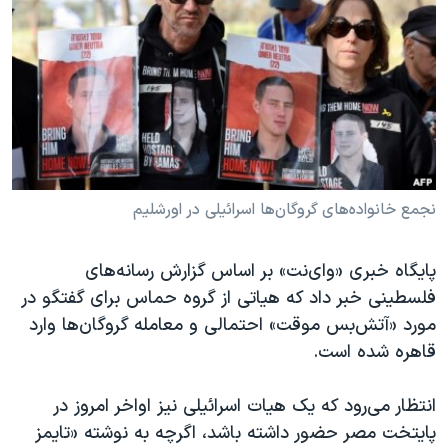
دنبال کنید
مستندها
فرهنگ و زندگی
حقوق شهروندی
انتخابات ریاست جمهوری آمریکا ۲۰۲۴
اقتصادی
حمله جمهوری اسلامی به اسرائیل
رمز مهسا
علم و فناوری
زبانهای مختلف
اسرائیل در جنگ
ورزش زنان در ایران
گالری عکس
اعتراضات زن، زندگی، آزادی
نجمع خانواده‌های گروگان‌ها اسرائیلی در اورشلیم
آرشیو پخش زنده
مجموعه مستندهای دادخواهی
پایگاه خبری «وای‌نت» بر اساس گزارش رسانه‌های
تریبونال مردمی آبان ۹۸
فلسطینی خبر داد که هیاتی از گروه حماس برای گفتگو در
دادگاه حمید نوری
مورد «آتش‌بس موقت» احتمالی و معامله گروگان‌ها وارد
چهل سال گروگان‌گیری
قاهره شده است.
قانون شفافیت دارائی کادر رهبری ایران
انتظار می‌رود که یک هیات اسرائیلی نیز اواخر امروز در
اعتراضات مردمی آبان ۹۸
پایتخت مصر حضور داشته باشد، اگرچه به نوشته «تایمز