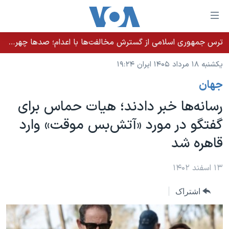
ینکهای
ابل
سترسی
ترس جمهوری اسلامی از گسترش مخالفت‌ها با اعدام؛ صدها چهره شناخته‌شده به دادسرا احضار شدند
خانه
هش
یکشنبه ۱۸ مرداد ۱۴۰۵ ایران ۱۹:۲۴
نسخه سبک وب‌سایت
ه
جهان
حتوای
موضوع ها
صلی
رسانه‌ها خبر دادند؛ هیات حماس برای
برنامه های تلویزیونی
ایران
هش
گفتگو در مورد «آتش‌بس موقت» وارد
جدول برنامه ها
ه
آمریکا
قاهره شد
فحه
صفحه‌های ویژه
جهان
صلی
فرکانس‌های صدای آمریکا
ورزشی
جام جهانی ۲۰۲۶
۱۳ اسفند ۱۴۰۲
هش
پخش رادیویی
ه
گزیده‌ها
عملیات خشم حماسی
اشتراک
ستجو
۲۵۰سالگی آمریکا
ویژه برنامه‌ها
یادگیری زبان انگلیسی
ویدیوها
بایگانی برنامه‌های تلویزیونی