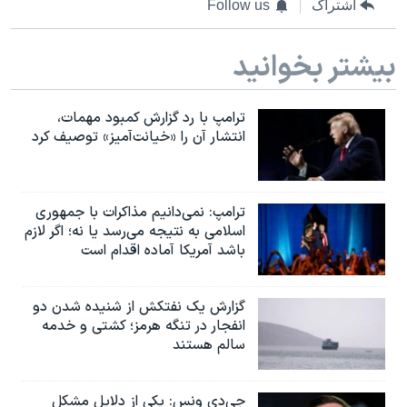
اسرائیل در جنگ
اشتراک
Follow us
نرگس محمدی برنده جایزه نوبل صلح
بیشتر بخوانید
همایش محافظه‌کاران آمریکا «سی‌پک»
صفحه‌های ویژه
ترامپ با رد گزارش کمبود مهمات،
سفر پرزیدنت ترامپ به چین
انتشار آن را «خیانت‌آمیز» توصیف کرد
ترامپ: نمی‌دانیم مذاکرات با جمهوری
اسلامی به نتیجه می‌رسد یا نه؛ اگر لازم
باشد آمریکا آماده اقدام است
گزارش یک نفتکش از شنیده شدن دو
انفجار در تنگه هرمز؛ کشتی و خدمه
سالم هستند
جی‌دی ونس: یکی از دلایل مشکل