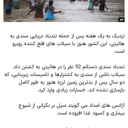
دنبال کنید
مستندها
فرهنگ و زندگی
حقوق شهروندی
انتخابات ریاست جمهوری آمریکا ۲۰۲۴
اقتصادی
حمله جمهوری اسلامی به اسرائیل
نزدیک به یک هفته پس از حمله تندباد دریایی سندی به
رمز مهسا
علم و فناوری
هائیتی، این کشور هنوز با سیلاب های فلج کننده روبرو
زبانهای مختلف
اسرائیل در جنگ
ورزش زنان در ایران
است.
گالری عکس
اعتراضات زن، زندگی، آزادی
تندباد سندی دستکم 52 نفر را در هائیتی به کشتن داد.
آرشیو پخش زنده
مجموعه مستندهای دادخواهی
سیلاب ناشی از سندی به کشتزارها و تاسیسات زیربنایی، که
تریبونال مردمی آبان ۹۸
دو سال پس از بدترین زمین لرزه هنوز به طور کامل
دادگاه حمید نوری
بازسازی نشده اند، خسارات زیادی وارد کرد.
چهل سال گروگان‌گیری
آژانس های امداد می گویند سیل بر نگرانی از شیوع
قانون شفافیت دارائی کادر رهبری ایران
بیماری و کمبود غذا افزوده است.
اعتراضات مردمی آبان ۹۸