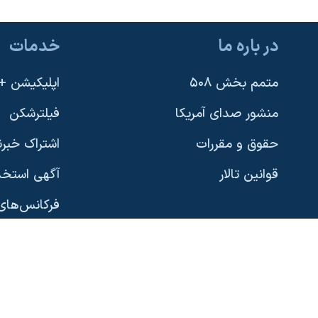
در باره ما
خدمات
یادگیری زبان انگلیسی
متمم بخش ۵۰۸
اپلیکیشن +VOA
دنبال کنید
منشور صدای آمریکا
فیلترشکن
حقوق و مقررات
اشتراک خبرن
قوانین تالار
آگهی استخد
زبانهای مختلف
فرکانس‌های 
پخش رادیو
نسخه سبک 