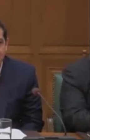
مستندها
فرهنگ و زندگی
حقوق شهروندی
انتخابات ریاست جمهوری آمریکا ۲۰۲۴
اقتصادی
حمله جمهوری اسلامی به اسرائیل
رمز مهسا
علم و فناوری
اسرائیل در جنگ
ورزش زنان در ایران
گالری عکس
اعتراضات زن، زندگی، آزادی
آرشیو پخش زنده
مجموعه مستندهای دادخواهی
تریبونال مردمی آبان ۹۸
دادگاه حمید نوری
چهل سال گروگان‌گیری
قانون شفافیت دارائی کادر رهبری ایران
اعتراضات مردمی آبان ۹۸
اسرائیل در جنگ