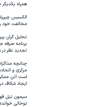
همراه یکدیگر ج
الکسیس چیپراس
مخالفت خود را ب
تحلیل گران پیر
برنامه صرفه جو
تجدید نظر در ش
چنانچه مذاکرات
مرکزی و اتحادی
است آتن ممکن 
ایجاد شکاف در 
سیمون تیل فورد
توخالی خوانده 