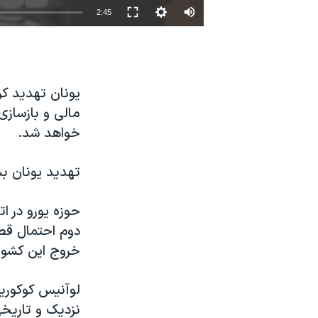
2:45
نرگس محمدی برنده جایزه نوبل صلح
همایش محافظه‌کاران آمریکا «سی‌پک»
صفحه‌های ویژه
یونان تهدید کر
سفر پرزیدنت ترامپ به چین
مالی و بازسازی
خواهد شد.
تهدید یونان بس
حوزه یورو در ات
دوم احتمال قصو
خروج این کشور 
لوآنیس کوکوریس
نزدیک و تاریخی