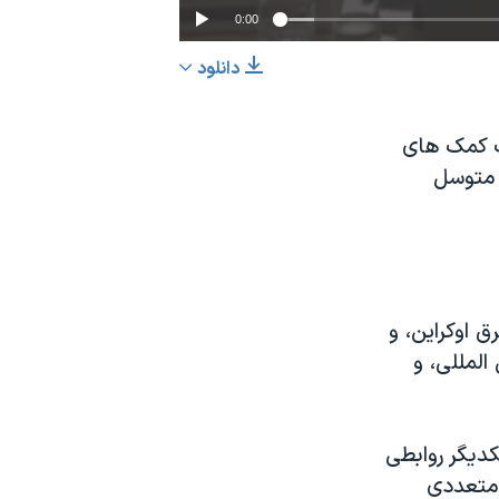
0:00
دانلود
EMBED
اشتراک
فت کمک های
ا متوسل
ق اوکراین، و
المللی، و
کدیگر روابطی
 متعددی