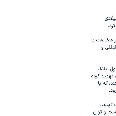
لادی
کرد.
ر مخالفت با
مللی و
ول، بانک
 تهدید کرده
، که با
ود.
ک تهدید
است و توان