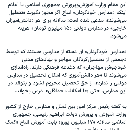
اسرائیل در جنگ
این مقام وزارت آموزش‌وپرورش جمهوری اسلامی با اعلام
اینکه «مدارس خودگردان» اتباع اگر مجوز نگیرند «تعطیل
نرگس محمدی برنده جایزه نوبل صلح
می‌شوند»، مدعی شده است: سالانه برای هر «دانش‌آموزان
همایش محافظه‌کاران آمریکا «سی‌پک»
خارجی» در مدارس دولتی «۱۵ میلیون تومان» هزینه
صفحه‌های ویژه
می‌شود.
سفر پرزیدنت ترامپ به چین
«مدارس خودگردان» آن دسته از مدارسی هستند که توسط
«جمعی از تحصیل‌کردگان مهاجر و نهادهای مدنی
خودجوش مهاجران» که دغدغه فرهنگی دارند، راه‌اندازی
می‌شوند تا «هر دانش‌آموزی که امکان تحصیل در مدارس
دولتی را ندارد»، از حق تحصیل محروم نشود و بتواند در
این مدارس، حتی «با امکانات حداقلی»، درس بخواند.
به گفته رئیس مرکز امور بین‌الملل و مدارس خارج از کشور
وزارت آموزش و پرورش دولت ابراهیم رئیسی، جمهوری
اسلامی سالانه «۱۷ میلیون یورو» بابت آموزش اتباع «کمک