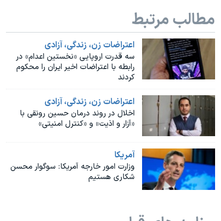
اسرائیل در جنگ
مطالب مرتبط
نرگس محمدی برنده جایزه نوبل صلح
همایش محافظه‌کاران آمریکا «سی‌پک»
اعتراضات زن، زندگی، آزادی
سه قدرت اروپایی «نخستین اعدام» در
صفحه‌های ویژه
رابطه با اعتراضات اخیر ایران را محکوم
سفر پرزیدنت ترامپ به چین
کردند
اعتراضات زن، زندگی، آزادی
اخلال در روند درمان حسین رونقی با
«آزار و اذیت» و «کنترل امنیتی»
آمريکا
وزارت امور خارجه آمریکا: سوگوار محسن
شکاری هستیم